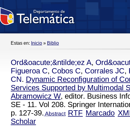
Estas en:
Inicio
»
Biblio
Ord&oacute;&ntilde;ez A
,
Ord&oacut
Figueroa C
,
Cobos C
,
Corrales JC
,
CN
.
Dynamic Reconfiguration of C
Services Supported by Multimodal 
Abramowicz W
, editor. Business I
SE - 11. Vol 208. Springer Internatio
p. 127-39.
RTF
Marcado
XM
Abstract
Scholar