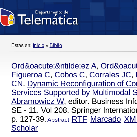
Estas en:
Inicio
»
Biblio
Ord&oacute;&ntilde;ez A
,
Ord&oacut
Figueroa C
,
Cobos C
,
Corrales JC
,
CN
.
Dynamic Reconfiguration of C
Services Supported by Multimodal 
Abramowicz W
, editor. Business I
SE - 11. Vol 208. Springer Internatio
p. 127-39.
RTF
Marcado
XM
Abstract
Scholar