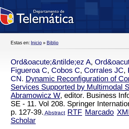
Estas en:
Inicio
»
Biblio
Ord&oacute;&ntilde;ez A
,
Ord&oacut
Figueroa C
,
Cobos C
,
Corrales JC
,
CN
.
Dynamic Reconfiguration of C
Services Supported by Multimodal 
Abramowicz W
, editor. Business I
SE - 11. Vol 208. Springer Internatio
p. 127-39.
RTF
Marcado
XM
Abstract
Scholar