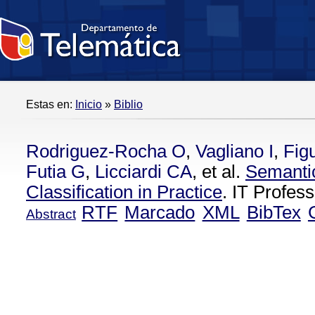
Estas en:
Inicio
»
Biblio
Rodriguez-Rocha O
,
Vagliano I
,
Fig
Futia G
,
Licciardi CA
, et al.
Semantic
Classification in Practice
. IT Profes
RTF
Marcado
XML
BibTex
Abstract