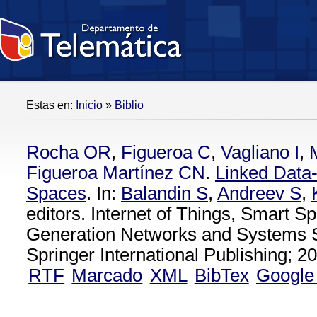
Estas en:
Inicio
»
Biblio
Rocha OR
,
Figueroa C
,
Vagliano I
,
Figueroa Martínez CN
.
Linked Data
Spaces
. In:
Balandin S
,
Andreev S
,
editors. Internet of Things, Smart S
Generation Networks and Systems S
Springer International Publishing; 20
RTF
Marcado
XML
BibTex
Google