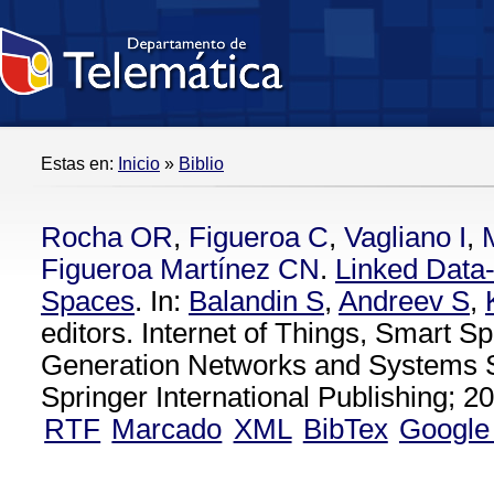
Estas en:
Inicio
»
Biblio
Rocha OR
,
Figueroa C
,
Vagliano I
,
Figueroa Martínez CN
.
Linked Data
Spaces
. In:
Balandin S
,
Andreev S
,
editors. Internet of Things, Smart S
Generation Networks and Systems S
Springer International Publishing; 20
RTF
Marcado
XML
BibTex
Google