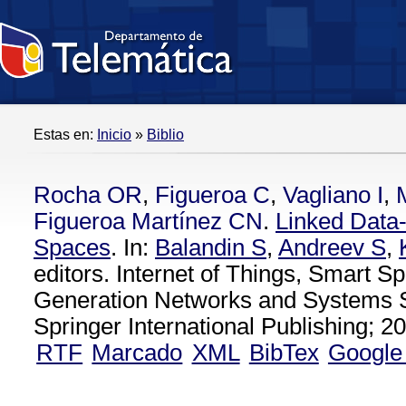
Estas en:
Inicio
»
Biblio
Rocha OR
,
Figueroa C
,
Vagliano I
,
Figueroa Martínez CN
.
Linked Data
Spaces
. In:
Balandin S
,
Andreev S
,
editors. Internet of Things, Smart S
Generation Networks and Systems S
Springer International Publishing; 20
RTF
Marcado
XML
BibTex
Google