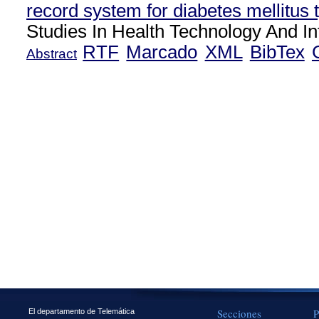
record system for diabetes mellitus 
Studies In Health Technology And In
RTF
Marcado
XML
BibTex
Abstract
Secciones
P
El departamento de Telemática