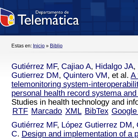
Estas en:
Inicio
»
Biblio
Gutiérrez MF
,
Cajiao A
,
Hidalgo JA
,
Gutierrez DM
,
Quintero VM
, et al.
A 
telemonitoring system-interoperabili
personal health record systema and 
Studies in health technology and inf
RTF
Marcado
XML
BibTex
Google
Gutiérrez MF
,
López Gutierrez DM
,
C
.
Design and implementation of a p