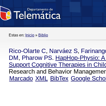
Estas en:
Inicio
»
Biblio
Rico-Olarte C
,
Narváez S
,
Farinang
DM
,
Pharow PS
.
HapHop-Physio: A
Support Cognitive Therapies in Chil
Research and Behavior Management
Marcado
XML
BibTex
Google Scho