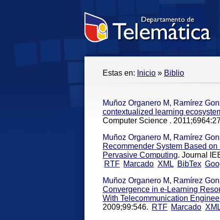
Estas en:
Inicio
»
Biblio
Muñoz Organero M
,
Ramírez Gon
contextualized learning ecosyste
Computer Science . 2011;6964:27
Muñoz Organero M
,
Ramírez Gon
Recommender System Based on Sp
Pervasive Computing
. Journal I
RTF
Marcado
XML
BibTex
Goo
Muñoz Organero M
,
Ramírez Gon
Convergence in e-Learning Resou
With Telecommunication Enginee
2009;99:546.
RTF
Marcado
XM