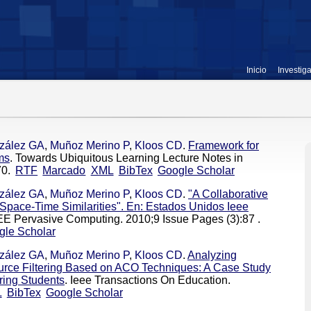
Inicio
Investig
zález GA
,
Muñoz Merino P
,
Kloos CD
.
Framework for
ms
. Towards Ubiquitous Learning Lecture Notes in
0.
RTF
Marcado
XML
BibTex
Google Scholar
zález GA
,
Muñoz Merino P
,
Kloos CD
.
"A Collaborative
ace-Time Similarities". En: Estados Unidos Ieee
EEE Pervasive Computing. 2010;9 Issue Pages (3):87 .
gle Scholar
zález GA
,
Muñoz Merino P
,
Kloos CD
.
Analyzing
rce Filtering Based on ACO Techniques: A Case Study
ring Students
. Ieee Transactions On Education.
L
BibTex
Google Scholar