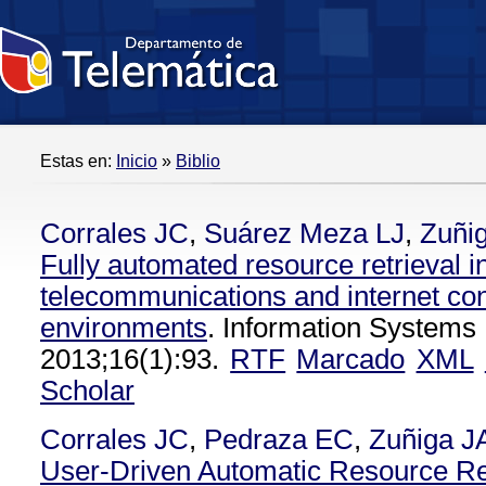
Estas en:
Inicio
»
Biblio
Corrales JC
,
Suárez Meza LJ
,
Zuñi
Fully automated resource retrieval i
telecommunications and internet co
environments
. Information Systems 
2013;16(1):93.
RTF
Marcado
XML
Scholar
Corrales JC
,
Pedraza EC
,
Zuñiga J
User-Driven Automatic Resource Re