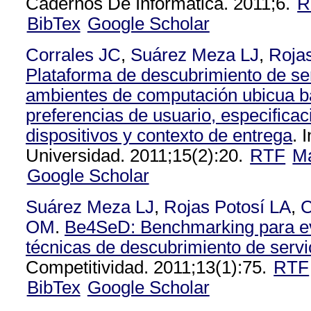
Cadernos De Informática. 2011;6.
R
BibTex
Google Scholar
Corrales JC
,
Suárez Meza LJ
,
Rojas
Plataforma de descubrimiento de se
ambientes de computación ubicua 
preferencias de usuario, especifica
dispositivos y contexto de entrega
. 
Universidad. 2011;15(2):20.
RTF
M
Google Scholar
Suárez Meza LJ
,
Rojas Potosí LA
,
C
OM
.
Be4SeD: Benchmarking para e
técnicas de descubrimiento de servi
Competitividad. 2011;13(1):75.
RTF
BibTex
Google Scholar