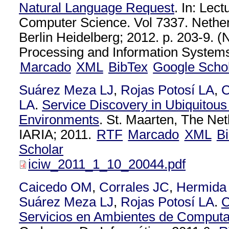
Natural Language Request
. In: Lec
Computer Science. Vol 7337. Nether
Berlin Heidelberg; 2012. p. 203-9. 
Processing and Information Systems 
Marcado
XML
BibTex
Google Scho
Suárez Meza LJ
,
Rojas Potosí LA
,
C
LA
.
Service Discovery in Ubiquitou
Environments
. St. Maarten, The Net
IARIA; 2011.
RTF
Marcado
XML
B
Scholar
iciw_2011_1_10_20044.pdf
Caicedo OM
,
Corrales JC
,
Hermida 
Suárez Meza LJ
,
Rojas Potosí LA
.
C
Servicios en Ambientes de Computa