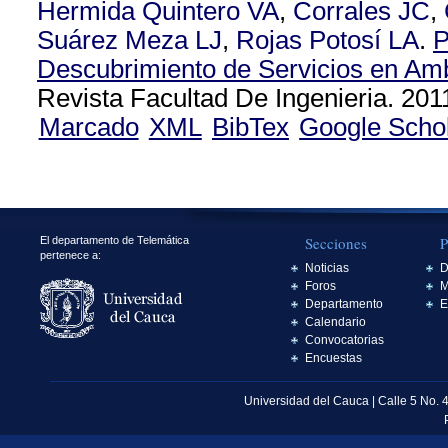
Hermida Quintero VA
,
Corrales JC
,
Suárez Meza LJ
,
Rojas Potosí LA
.
P
Descubrimiento de Servicios en Am
Revista Facultad De Ingenieria. 201
Marcado
XML
BibTex
Google Scho
Secciones
P
El departamento de Telemática
pertenece a:
Noticias
D
Foros
M
Departamento
E
Calendario
Convocatorias
Encuestas
Universidad del Cauca | Calle 5 No. 