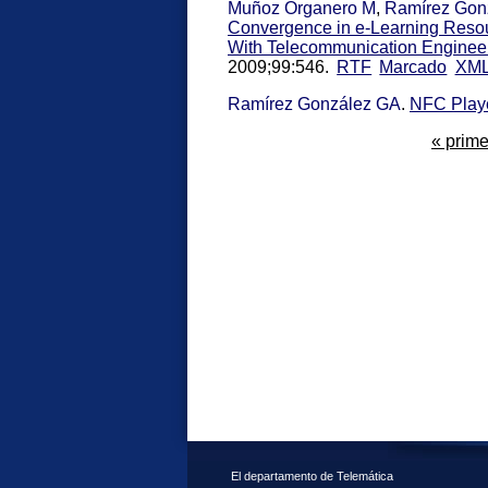
Muñoz Organero M
,
Ramírez Gon
Convergence in e-Learning Resou
With Telecommunication Enginee
2009;99:546.
RTF
Marcado
XM
Ramírez González GA
.
NFC Play
« prim
El departamento de Telemática