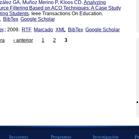
zález GA
,
Muñoz Merino P
,
Kloos CD
.
Analyzing
rce Filtering Based on ACO Techniques: A Case Study
ring Students
. Ieee Transactions On Education.
L
BibTex
Google Scholar
er
.; 2009.
RTF
Marcado
XML
BibTex
Google Scholar
era
‹ anterior
1
2
3
Secciones
Programas
Investigación
Pu