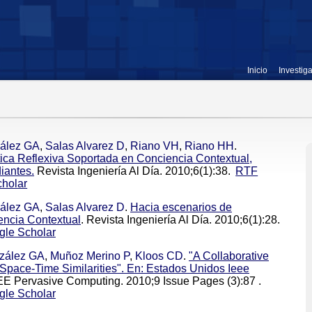
Inicio
Investig
ález GA
,
Salas Alvarez D
,
Riano VH
,
Riano HH
.
ica Reflexiva Soportada en Conciencia Contextual,
iantes.
Revista Ingeniería Al Día. 2010;6(1):38.
RTF
holar
ález GA
,
Salas Alvarez D
.
Hacia escenarios de
encia Contextual
. Revista Ingeniería Al Día. 2010;6(1):28.
gle Scholar
zález GA
,
Muñoz Merino P
,
Kloos CD
.
"A Collaborative
ace-Time Similarities". En: Estados Unidos Ieee
EEE Pervasive Computing. 2010;9 Issue Pages (3):87 .
gle Scholar