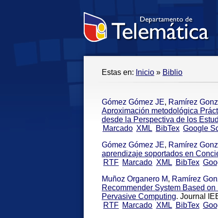
Estas en:
Inicio
»
Biblio
Gómez Gómez JE
,
Ramírez Gonz
Aproximación metodológica Práct
desde la Perspectiva de los Estud
Marcado
XML
BibTex
Google Sc
Gómez Gómez JE
,
Ramírez Gonz
aprendizaje soportados en Conci
RTF
Marcado
XML
BibTex
Goo
Muñoz Organero M
,
Ramírez Gon
Recommender System Based on Sp
Pervasive Computing
. Journal I
RTF
Marcado
XML
BibTex
Goo