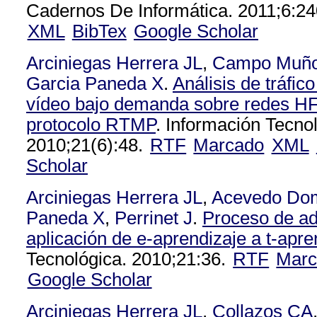
Cadernos De Informática. 2011;6:24
XML
BibTex
Google Scholar
Arciniegas Herrera JL
,
Campo Muñ
Garcia Paneda X
.
Análisis de tráfic
vídeo bajo demanda sobre redes HF
protocolo RTMP
. Información Tecno
2010;21(6):48.
RTF
Marcado
XML
Scholar
Arciniegas Herrera JL
,
Acevedo Do
Paneda X
,
Perrinet J
.
Proceso de ad
aplicación de e-aprendizaje a t-apre
Tecnológica. 2010;21:36.
RTF
Marc
Google Scholar
Arciniegas Herrera JL
,
Collazos CA