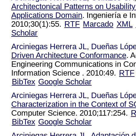
Architectonical Patterns on Usabilit
Applications Domain
. Ingeniería e I
2010;30(1):55.
RTF
Marcado
XML
Scholar
Arciniegas Herrera JL
,
Dueñas Lóp
Driven Architecture Conformance
. 
Engineering Communications in Co
Information Science . 2010:49.
RTF
BibTex
Google Scholar
Arciniegas Herrera JL
,
Dueñas Lóp
Characterization in the Context of 
Computer Science. 2010;117:254.
BibTex
Google Scholar
Arciniegas Herrera JL
.
Adaptación d