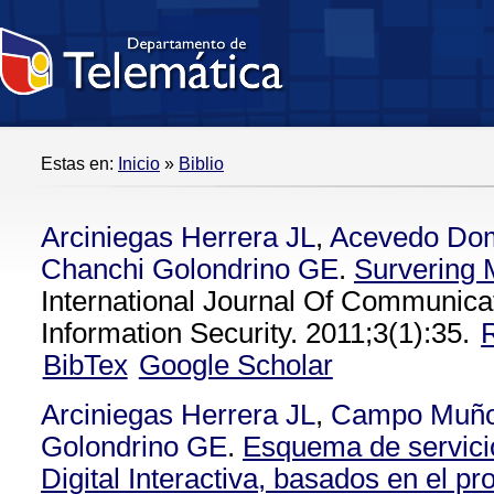
Estas en:
Inicio
»
Biblio
Arciniegas Herrera JL
,
Acevedo Do
Chanchi Golondrino GE
.
Survering 
International Journal Of Communic
Information Security. 2011;3(1):35.
BibTex
Google Scholar
Arciniegas Herrera JL
,
Campo Muñ
Golondrino GE
.
Esquema de servicio
Digital Interactiva, basados en el 