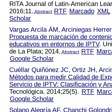
RITA Journal of Latin-American Lear
2016;11.
RTF
Marcado
XML
Abstract
Scholar
Vargas Arcila ÁM
,
Arciniegas Herrer
Propuesta de marcación de conteni
educativos en entornos de IPTV
. Un
de La Plata; 2014.
RTF
Marc
Abstract
Google Scholar
Cuéllar Quiñónez JC
,
Ortiz JH
,
Arci
Métodos para medir Calidad de Expe
Servicio de IPTV: Clasificación y Aná
Tecnológica. 2014;25(5).
RTF
Marc
Google Scholar
Solano Alegría AF
,
Chanchi Golondr