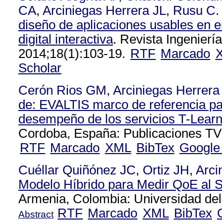
CA
,
Arciniegas Herrera JL
,
Rusu C
.
diseño de aplicaciones usables en e
digital interactiva
. Revista Ingenierí
2014;18(1):103-19.
RTF
Marcado
Scholar
Cerón Rios GM
,
Arciniegas Herrera
de: EVALTIS marco de referencia par
desempeño de los servicios T-Lear
Cordoba, España: Publicaciones TV
RTF
Marcado
XML
BibTex
Google
Cuéllar Quiñónez JC
,
Ortiz JH
,
Arci
Modelo Híbrido para Medir QoE al S
Armenia, Colombia: Universidad del
RTF
Marcado
XML
BibTex
Abstract