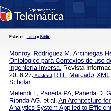
Estas en:
Inicio
»
Biblio
Monroy
,
Rodríguez M
,
Arciniegas H
Ontológico para Contextos de uso 
Ingeniería Inversa.
Revista Informac
2016;27.
RTF
Marcado
XML
Abstract
Scholar
Melendi L
,
Pañeda PA
,
Pañeda D
,
G
Rionda AG
, et al.
An Architecture fo
Analytics System Applied to Efficien