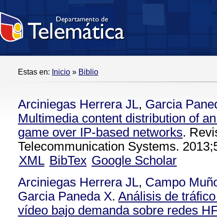
Estas en:
Inicio
»
Biblio
Arciniegas Herrera JL
,
Garcia Pane
Multimedia content distribution of a
game over IP-based networks
. Revi
Telecommunication Systems. 2013;
XML
BibTex
Google Scholar
Arciniegas Herrera JL
,
Campo Muñ
Garcia Paneda X
.
Análisis de tráfic
vídeo bajo demanda sobre redes HF