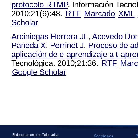
protocolo RTMP
. Información Tecno
2010;21(6):48.
RTF
Marcado
XML
Scholar
Arciniegas Herrera JL
,
Acevedo Do
Paneda X
,
Perrinet J
.
Proceso de ad
aplicación de e-aprendizaje a t-apre
Tecnológica. 2010;21:36.
RTF
Marc
Google Scholar
Secciones
P
El departamento de Telemática