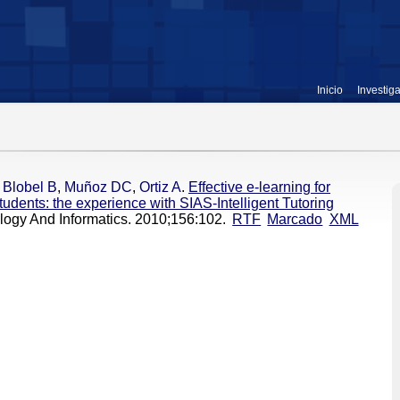
Inicio
Investig
,
Blobel B
,
Muñoz DC
,
Ortiz A
.
Effective e-learning for
tudents: the experience with SIAS-Intelligent Tutoring
ology And Informatics. 2010;156:102.
RTF
Marcado
XML