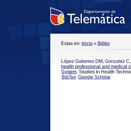
Estas en:
Inicio
»
Biblio
López Gutierrez DM
,
Gonzalez C
health professional and medical s
System
. Studies In Health Techn
BibTex
Google Scholar