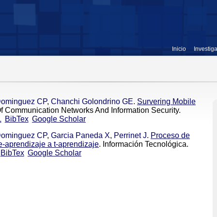
Inicio
Investig
Dominguez CP
,
Chanchi Golondrino GE
.
Survering Mobile
 Of Communication Networks And Information Security.
L
BibTex
Google Scholar
Dominguez CP
,
Garcia Paneda X
,
Perrinet J
.
Proceso de
e-aprendizaje a t-aprendizaje
. Información Tecnológica.
BibTex
Google Scholar