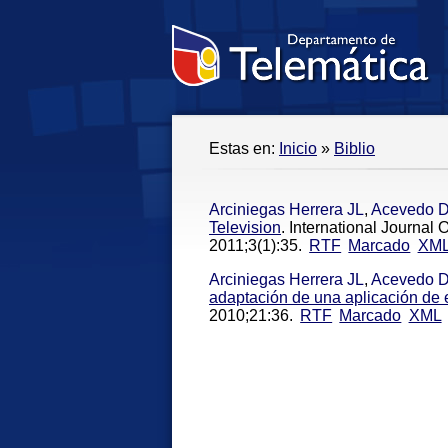
Estas en:
Inicio
»
Biblio
Arciniegas Herrera JL
,
Acevedo 
Television
. International Journal
2011;3(1):35.
RTF
Marcado
XM
Arciniegas Herrera JL
,
Acevedo 
adaptación de una aplicación de 
2010;21:36.
RTF
Marcado
XML