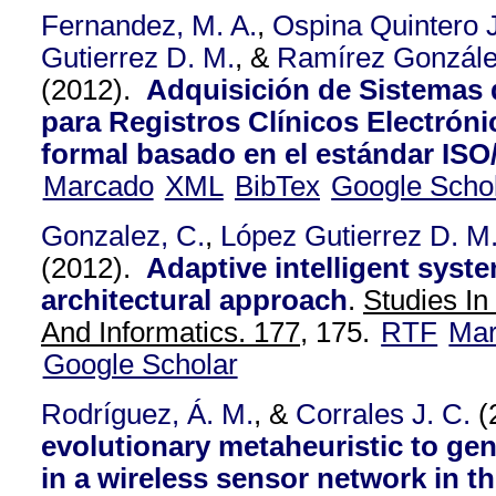
Fernandez, M. A.
,
Ospina Quintero J
Gutierrez D. M.
, &
Ramírez Gonzále
(2012).
Adquisición de Sistemas 
para Registros Clínicos Electrón
formal basado en el estándar ISO
Marcado
XML
BibTex
Google Scho
Gonzalez, C.
,
López Gutierrez D. M
(2012).
Adaptive intelligent syste
architectural approach
.
Studies In
And Informatics. 177,
175.
RTF
Ma
Google Scholar
Rodríguez, Á. M.
, &
Corrales J. C.
(
evolutionary metaheuristic to gen
in a wireless sensor network in th