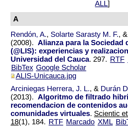
ALL
]
A
Rendón, A.
,
Solarte Sarasty M. F.
, 
(2008).
Alianza para la Sociedad 
(@LIS): experiencias y realizacion
Universidad del Cauca
.
297.
RTF
BibTex
Google Scholar
ALIS-Unicauca.jpg
Arciniegas Herrera, J. L.
, &
Durán D
(2013).
Algoritmo de filtrado hib
recomendacion de contenidos aud
comunidades virtuales
.
Scientic e
18
(1), 184.
RTF
Marcado
XML
Bib