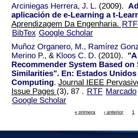
Arciniegas Herrera, J. L.
(2009).
Ad
aplicación de e-Learning a t-Lear
Aprendizagem Da Engenharia.
RTF
BibTex
Google Scholar
Muñoz Organero, M.
,
Ramírez Gonz
Merino P.
, &
Kloos C. D.
(2010).
"A
Recommender System Based on 
Similarities". En: Estados Unidos
Computing
.
Journal IEEE Pervasiv
Issue Pages
(3), 87 .
RTF
Marcado
Google Scholar
« primera
‹ anterior
1