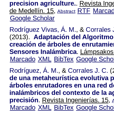
precision agriculture.
.
Revista Ing
de Medellín. 15,
RTF
Marca
Abstract
Google Scholar
Rodríguez Vivas, Á. M.
, &
Corrales 
(2013).
Adaptación del Algoritmo 
creación de árboles de enrutami
Sensores Inalámbrica
.
Lámpsakos.
Marcado
XML
BibTex
Google Scho
Rodríguez, Á. M.
, &
Corrales J. C.
(
de una metaheurística evolutiva 
árboles enrutadores en una red 
inalámbricos del contexto de la a
precisión
.
Revista Ingenierías. 15,
Marcado
XML
BibTex
Google Scho