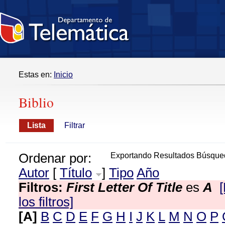
Estas en:
Inicio
Biblio
Lista
Filtrar
Ordenar por:
Exportando Resultados Búsque
Autor
[
Título
]
Tipo
Año
Filtros:
First Letter Of Title
es
A
los filtros]
[A]
B
C
D
E
F
G
H
I
J
K
L
M
N
O
P