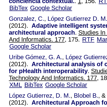
conciencia contextual.
.
1,
156.
RT
BibTex
Google Scholar
Gonzalez, C.
,
López Gutierrez D. M
(2012).
Adaptive intelligent syste
architectural approach
.
Studies In
And Informatics. 177,
175.
RTF
Ma
Google Scholar
Uribe Gómez, G. A.
,
López Gutierre
(2012).
Architectural analysis of 
for pHealth interoperability
.
Studi
Technology And Informatics. 177,
18
XML
BibTex
Google Scholar
López Gutierrez, D. M.
,
Blobel B.
, 
(2012).
Architectural Approach fo