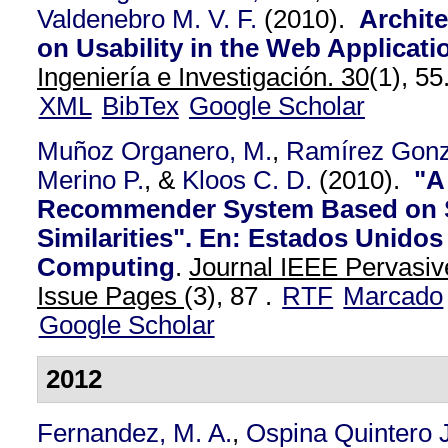
Valdenebro M. V. F.
(2010).
Archite
on Usability in the Web Applicat
Ingeniería e Investigación. 30
(1), 55
XML
BibTex
Google Scholar
Muñoz Organero, M.
,
Ramírez Gonz
Merino P.
, &
Kloos C. D.
(2010).
"A
Recommender System Based on 
Similarities". En: Estados Unidos
Computing
.
Journal IEEE Pervasiv
Issue Pages
(3), 87 .
RTF
Marcado
Google Scholar
2012
Fernandez, M. A.
,
Ospina Quintero J