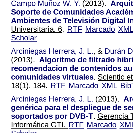
Campo Muñoz W. Y.
(2013).
Arquit
Soporte de Comunidades Académi
Ambientes de Televisión Digital I
Universitaria. 6,
RTF
Marcado
XM
Scholar
Arciniegas Herrera, J. L.
, &
Durán D
(2013).
Algoritmo de filtrado hib
recomendacion de contenidos aud
comunidades virtuales
.
Scientic e
18
(1), 184.
RTF
Marcado
XML
Bib
Arciniegas Herrera, J. L.
(2013).
Ar
genérica para el despliegue de se
soportados por DVB-T
.
Gerencia 
Informática GTI.
RTF
Marcado
XM