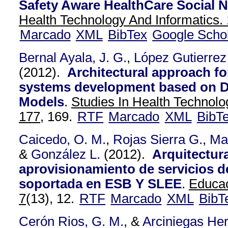
Safety Aware HealthCare Social 
Health Technology And Informatics. 
Marcado
XML
BibTex
Google Scho
Bernal Ayala, J. G.
,
López Gutierrez
(2012).
Architectural approach f
systems development based on De
Models
.
Studies In Health Technolo
177,
169.
RTF
Marcado
XML
BibT
Caicedo, O. M.
,
Rojas Sierra G.
,
Ma
&
González L.
(2012).
Arquitectura
aprovisionamiento de servicios d
soportada en ESB Y SLEE
.
Educac
7
(13), 12.
RTF
Marcado
XML
BibT
Cerón Rios, G. M.
, &
Arciniegas Her