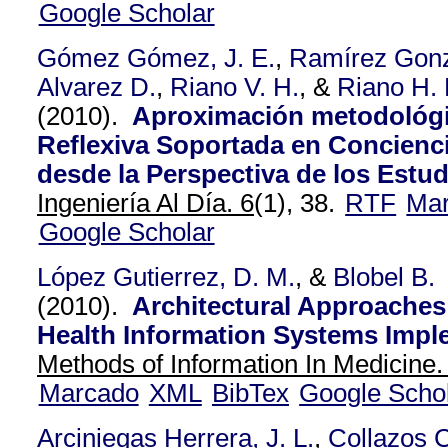
Google Scholar
Gómez Gómez, J. E.
,
Ramírez Gonz
Alvarez D.
,
Riano V. H.
, &
Riano H. 
(2010).
Aproximación metodológi
Reflexiva Soportada en Concienci
desde la Perspectiva de los Estud
Ingeniería Al Día. 6
(1), 38.
RTF
Ma
Google Scholar
López Gutierrez, D. M.
, &
Blobel B.
(2010).
Architectural Approaches
Health Information Systems Impl
Methods of Information In Medicine.
Marcado
XML
BibTex
Google Scho
Arciniegas Herrera, J. L.
,
Collazos C