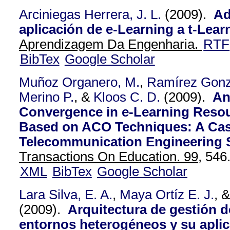
Arciniegas Herrera, J. L.
(2009).
Ad
aplicación de e-Learning a t-Lear
Aprendizagem Da Engenharia.
RTF
BibTex
Google Scholar
Muñoz Organero, M.
,
Ramírez Gonz
Merino P.
, &
Kloos C. D.
(2009).
An
Convergence in e-Learning Resour
Based on ACO Techniques: A Cas
Telecommunication Engineering 
Transactions On Education. 99,
546
XML
BibTex
Google Scholar
Lara Silva, E. A.
,
Maya Ortíz E. J.
, 
(2009).
Arquitectura de gestión d
entornos heterogéneos y su aplic