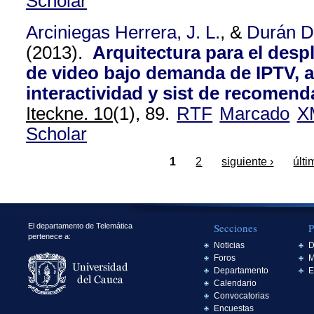
Scholar
Arciniegas Herrera, J. L.
, &
Durán D
(2013).
Arquitectura para el despl
de video bajo demanda de IPTV, 
interactividad y sist de recomen
Iteckne. 10
(1), 89.
RTF
Marcado
X
Scholar
1
2
siguiente ›
últi
Secciones
P
El departamento de Telemática
pertenece a:
Noticias
D
Foros
M
Departamento
E
Calendario
Convocatorias
Encuestas