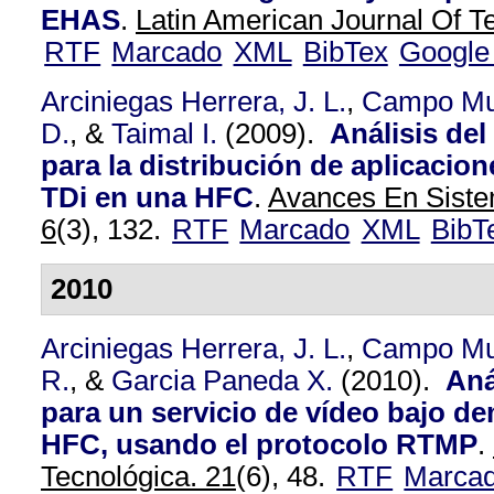
EHAS
.
Latin American Journal Of Te
RTF
Marcado
XML
BibTex
Google
Arciniegas Herrera, J. L.
,
Campo Mu
D.
, &
Taimal I.
(2009).
Análisis de
para la distribución de aplicacio
TDi en una HFC
.
Avances En Siste
6
(3), 132.
RTF
Marcado
XML
BibT
2010
Arciniegas Herrera, J. L.
,
Campo Mu
R.
, &
Garcia Paneda X.
(2010).
Aná
para un servicio de vídeo bajo d
HFC, usando el protocolo RTMP
.
Tecnológica. 21
(6), 48.
RTF
Marca