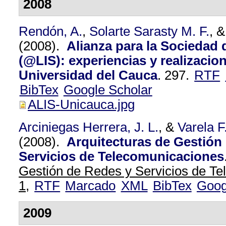
2008
Rendón, A.
,
Solarte Sarasty M. F.
, 
(2008).
Alianza para la Sociedad 
(@LIS): experiencias y realizacion
Universidad del Cauca
.
297.
RTF
BibTex
Google Scholar
ALIS-Unicauca.jpg
Arciniegas Herrera, J. L.
, &
Varela F.
(2008).
Arquitecturas de Gestión
Servicios de Telecomunicaciones
Gestión de Redes y Servicios de Te
1,
RTF
Marcado
XML
BibTex
Goog
2009