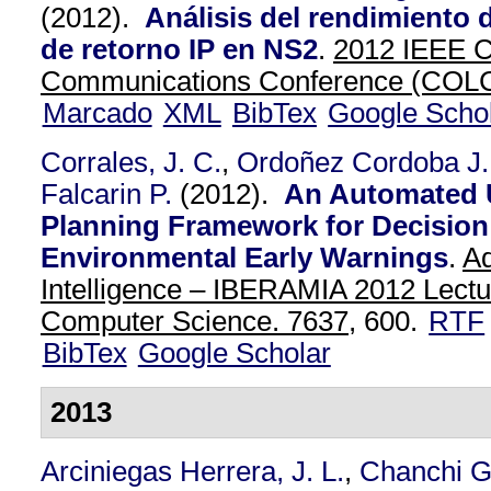
(2012).
Análisis del rendimiento 
de retorno IP en NS2
.
2012 IEEE 
Communications Conference (CO
Marcado
XML
BibTex
Google Scho
Corrales, J. C.
,
Ordoñez Cordoba J.
Falcarin P.
(2012).
An Automated 
Planning Framework for Decision
Environmental Early Warnings
.
Ad
Intelligence – IBERAMIA 2012 Lectu
Computer Science. 7637,
600.
RTF
BibTex
Google Scholar
2013
Arciniegas Herrera, J. L.
,
Chanchi G