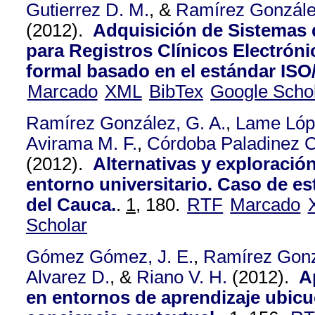
Gutierrez D. M.
, &
Ramírez Gonzále
(2012).
Adquisición de Sistemas 
para Registros Clínicos Electrón
formal basado en el estándar ISO
Marcado
XML
BibTex
Google Scho
Ramírez González, G. A.
,
Lame Lópe
Avirama M. F.
,
Córdoba Paladinez C.
(2012).
Alternativas y exploració
entorno universitario. Caso de es
del Cauca.
.
1,
180.
RTF
Marcado
Scholar
Gómez Gómez, J. E.
,
Ramírez Gonz
Alvarez D.
, &
Riano V. H.
(2012).
A
en entornos de aprendizaje ubic