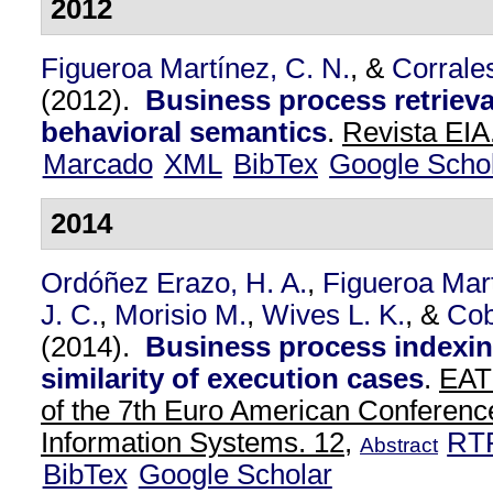
2012
Figueroa Martínez, C. N.
, &
Corrales
(2012).
Business process retriev
behavioral semantics
.
Revista EIA
Marcado
XML
BibTex
Google Scho
2014
Ordóñez Erazo, H. A.
,
Figueroa Mart
J. C.
,
Morisio M.
,
Wives L. K.
, &
Cob
(2014).
Business process indexi
similarity of execution cases
.
EAT
of the 7th Euro American Conferenc
Information Systems. 12,
RT
Abstract
BibTex
Google Scholar