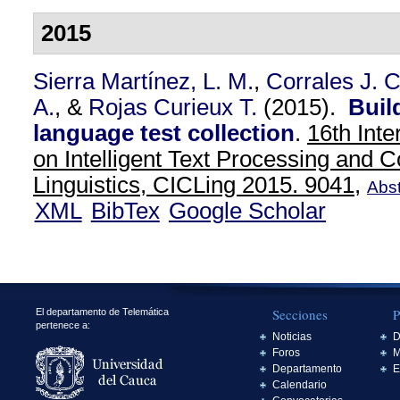
2015
Sierra Martínez, L. M.
,
Corrales J. C
A.
, &
Rojas Curieux T.
(2015).
Buil
language test collection
.
16th Inte
on Intelligent Text Processing and 
Linguistics, CICLing 2015. 9041,
Abst
XML
BibTex
Google Scholar
Secciones
P
El departamento de Telemática
pertenece a:
Noticias
D
Foros
M
Departamento
E
Calendario