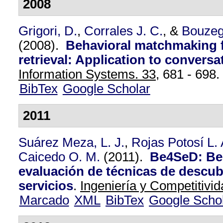
2008
Grigori, D.
,
Corrales J. C.
, &
Bouzeg
(2008).
Behavioral matchmaking f
retrieval: Application to conversa
Information Systems. 33,
681 - 698.
BibTex
Google Scholar
2011
Suárez Meza, L. J.
,
Rojas Potosí L. 
Caicedo O. M.
(2011).
Be4SeD: Be
evaluación de técnicas de descub
servicios
.
Ingeniería y Competitivid
Marcado
XML
BibTex
Google Scho