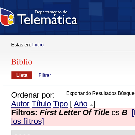
Estas en:
Inicio
Biblio
Lista
Filtrar
Ordenar por:
Exportando Resultados Búsque
Autor
Título
Tipo
[
Año
]
Filtros:
First Letter Of Title
es
B
los filtros]