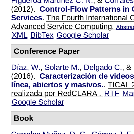
Figueroa Martínez C. N.
, &
Corrales
(2012).
Control-Flow Patterns in
Services
.
The Fourth International
Advanced Service Computing.
Abstra
XML
BibTex
Google Scholar
Conference Paper
Díaz, W.
,
Solarte M.
,
Delgado C.
, &
(2016).
Caracterización de videos
línea, abiertos y masivos.
.
TICAL 2
realizada por RedCLARA .
RTF
Ma
Google Scholar
Book