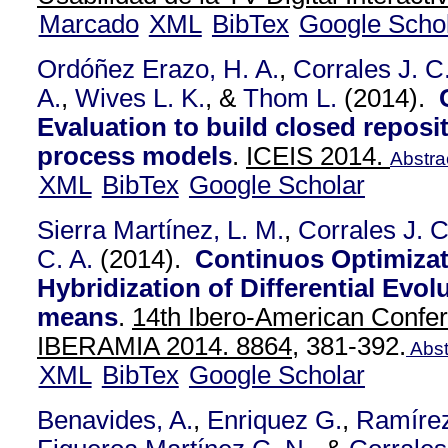
Marcado
XML
BibTex
Google Scho
Ordóñez Erazo, H. A.
,
Corrales J. C
A.
,
Wives L. K.
, &
Thom L.
(2014).
Evaluation to build closed reposi
process models
.
ICEIS 2014.
Abstra
XML
BibTex
Google Scholar
Sierra Martínez, L. M.
,
Corrales J. C
C. A.
(2014).
Continuos Optimizat
Hybridization of Differential Evol
means
.
14th Ibero-American Confer
IBERAMIA 2014. 8864,
381-392.
Abst
XML
BibTex
Google Scholar
Benavides, A.
,
Enriquez G.
,
Ramírez