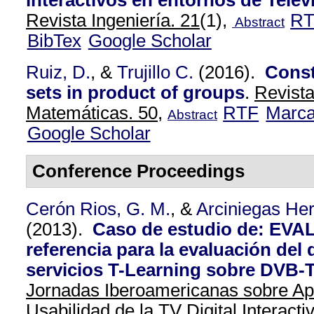
interactivos en entornos de Televi
Revista Ingeniería. 21
(1),
R
Abstract
BibTex
Google Scholar
Ruiz, D.
, &
Trujillo C.
(2016).
Const
sets in product of groups
.
Revist
Matemáticas. 50,
RTF
Marc
Abstract
Google Scholar
Conference Proceedings
Cerón Rios, G. M.
, &
Arciniegas Her
(2013).
Caso de estudio de: EVA
referencia para la evaluación de
servicios T-Learning sobre DVB-
Jornadas Iberoamericanas sobre Ap
Usabilidad de la TV Digital Interacti