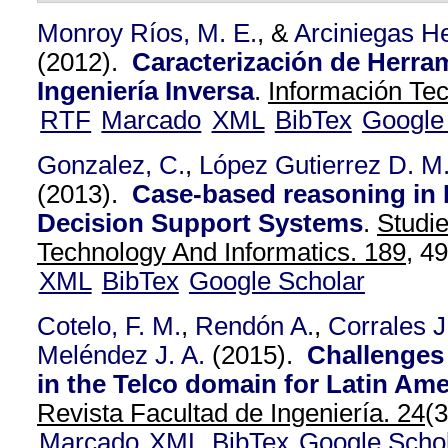
Monroy Ríos, M. E.
, &
Arciniegas He
(2012).
Caracterización de Herra
Ingeniería Inversa
.
Información Tec
RTF
Marcado
XML
BibTex
Google
Gonzalez, C.
,
López Gutierrez D. M
(2013).
Case-based reasoning in I
Decision Support Systems
.
Studie
Technology And Informatics. 189,
49
XML
BibTex
Google Scholar
Cotelo, F. M.
,
Rendón A.
,
Corrales J
Meléndez J. A.
(2015).
Challenges
in the Telco domain for Latin Am
Revista Facultad de Ingeniería. 24
(
Marcado
XML
BibTex
Google Scho