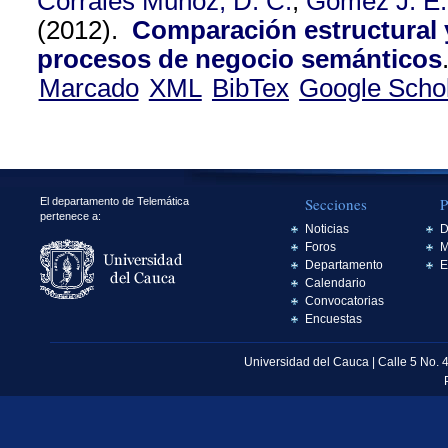
Corrales Muñoz, D. C.
,
Gómez J. E.
(2012).
Comparación estructural y
procesos de negocio semánticos
Marcado
XML
BibTex
Google Scho
Secciones
P
El departamento de Telemática
pertenece a:
Noticias
D
Foros
M
Departamento
E
Calendario
Convocatorias
Encuestas
Universidad del Cauca | Calle 5 No. 