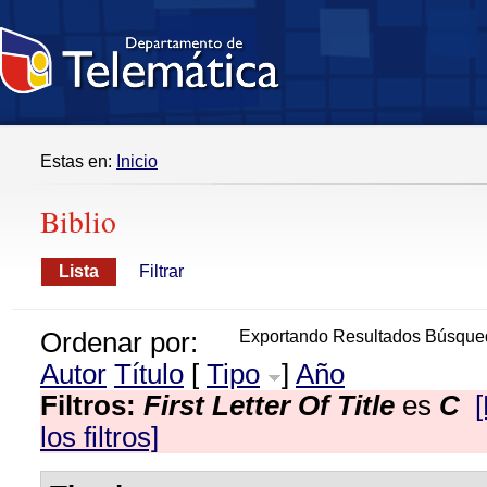
Estas en:
Inicio
Biblio
Lista
Filtrar
Ordenar por:
Exportando Resultados Búsque
Autor
Título
[
Tipo
]
Año
Filtros:
First Letter Of Title
es
C
los filtros]