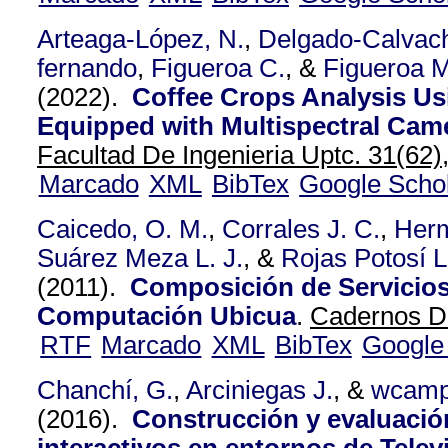
Arteaga-López, N.
,
Delgado-Calvac
fernando
,
Figueroa C.
, &
Figueroa M
(2022).
Coffee Crops Analysis U
Equipped with Multispectral Cam
Facultad De Ingenieria Uptc. 31(62)
Marcado
XML
BibTex
Google Scho
Caicedo, O. M.
,
Corrales J. C.
,
Herm
Suárez Meza L. J.
, &
Rojas Potosí L
(2011).
Composición de Servicio
Computación Ubicua
.
Cadernos De
RTF
Marcado
XML
BibTex
Google
Chanchí, G.
,
Arciniegas J.
, &
wcam
(2016).
Construcción y evaluació