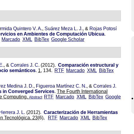
rmida Quintero V. A.
,
Suárez Meza L. J.
, &
Rojas Potosí
rvicios en Ambientes de Computación Ubicua
.
Marcado
XML
BibTex
Google Scholar
E.
, &
Corrales J. C.
(2012).
Comparación estructural y
ocio semánticos
.
1,
134.
RTF
Marcado
XML
BibTex
ez Medina J. D.
,
Figueroa Martínez C. N.
, &
Corrales J.
s in Converged Services
.
The Fourth International
ce Computing.
RTF
Marcado
XML
BibTex
Google
Abstract
Herrera J. L.
(2012).
Caracterización de Herramientas
ón Tecnológica. 23
(6),
RTF
Marcado
XML
BibTex