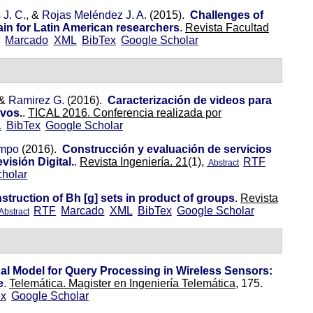
 J. C.
, &
Rojas Meléndez J. A.
(2015).
Challenges of
in for Latin American researchers
.
Revista Facultad
F
Marcado
XML
BibTex
Google Scholar
 &
Ramirez G.
(2016).
Caracterización de videos para
ivos.
.
TICAL 2016. Conferencia realizada por
L
BibTex
Google Scholar
mpo
(2016).
Construcción y evaluación de servicios
visión Digital.
.
Revista Ingeniería. 21
(1),
RTF
Abstract
holar
struction of Bh [g] sets in product of groups
.
Revista
RTF
Marcado
XML
BibTex
Google Scholar
Abstract
l Model for Query Processing in Wireless Sensors:
e
.
Telemática. Magister en Ingeniería Telemática,
175.
ex
Google Scholar