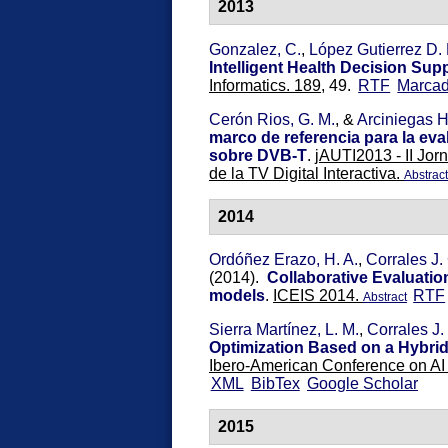
2013
Gonzalez, C.
,
López Gutierrez D.
Intelligent Health Decision Su
Informatics. 189,
49.
RTF
Marca
Cerón Rios, G. M.
, &
Arciniegas He
marco de referencia para la ev
sobre DVB-T
.
jAUTI2013 - II Jor
de la TV Digital Interactiva.
Abstract
2014
Ordóñez Erazo, H. A.
,
Corrales J.
(2014).
Collaborative Evaluatio
models
.
ICEIS 2014.
RTF
Abstract
Sierra Martínez, L. M.
,
Corrales J.
Optimization Based on a Hybridi
Ibero-American Conference on A
XML
BibTex
Google Scholar
2015