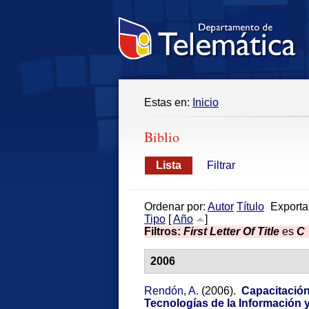
Estas en:
Inicio
Biblio
Lista
Filtrar
Ordenar por:
Autor
Título
Exporta
Tipo
[
Año
]
Filtros:
First Letter Of Title
es
C
2006
Rendón, A.
(2006).
Capacitación
Tecnologías de la Información