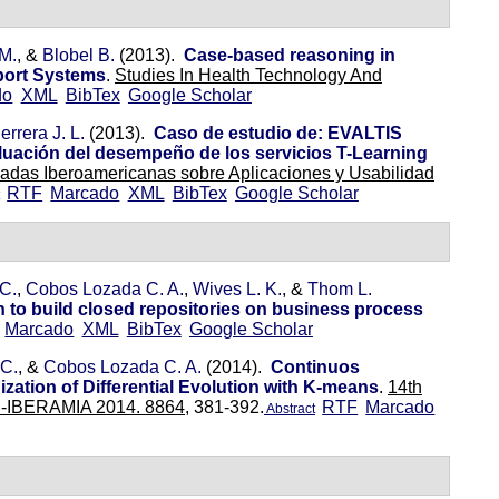
 M.
, &
Blobel B.
(2013).
Case-based reasoning in
pport Systems
.
Studies In Health Technology And
do
XML
BibTex
Google Scholar
rrera J. L.
(2013).
Caso de estudio de: EVALTIS
aluación del desempeño de los servicios T-Learning
nadas Iberoamericanas sobre Aplicaciones y Usabilidad
RTF
Marcado
XML
BibTex
Google Scholar
 C.
,
Cobos Lozada C. A.
,
Wives L. K.
, &
Thom L.
n to build closed repositories on business process
Marcado
XML
BibTex
Google Scholar
 C.
, &
Cobos Lozada C. A.
(2014).
Continuos
zation of Differential Evolution with K-means
.
14th
I -IBERAMIA 2014. 8864,
381-392.
RTF
Marcado
Abstract