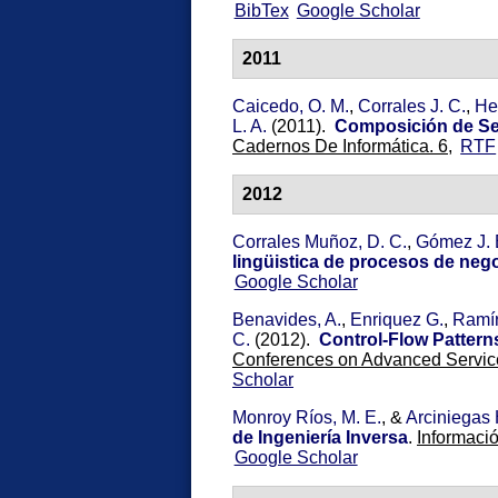
BibTex
Google Scholar
2011
Caicedo, O. M.
,
Corrales J. C.
,
He
L. A.
(2011).
Composición de Se
Cadernos De Informática. 6,
RTF
2012
Corrales Muñoz, D. C.
,
Gómez J. 
lingüistica de procesos de neg
Google Scholar
Benavides, A.
,
Enriquez G.
,
Ramír
C.
(2012).
Control-Flow Pattern
Conferences on Advanced Servi
Scholar
Monroy Ríos, M. E.
, &
Arciniegas 
de Ingeniería Inversa
.
Informaci
Google Scholar