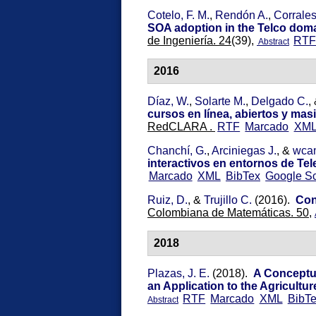
Cotelo, F. M.
,
Rendón A.
,
Corrales
SOA adoption in the Telco doma
de Ingeniería. 24
(39),
RT
Abstract
2016
Díaz, W.
,
Solarte M.
,
Delgado C.
,
cursos en línea, abiertos y mas
RedCLARA .
RTF
Marcado
XM
Chanchí, G.
,
Arciniegas J.
, &
wca
interactivos en entornos de Tele
Marcado
XML
BibTex
Google Sc
Ruiz, D.
, &
Trujillo C.
(2016).
Con
Colombiana de Matemáticas. 50,
2018
Plazas, J. E.
(2018).
A Conceptua
an Application to the Agricultur
RTF
Marcado
XML
BibT
Abstract