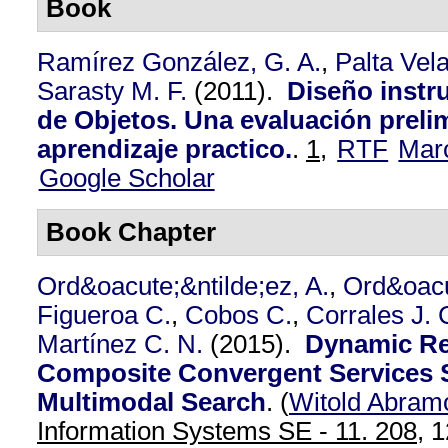
Book
Ramírez González, G. A.
,
Palta Vel
Sarasty M. F.
(2011).
Diseño instru
de Objetos. Una evaluación prelim
aprendizaje practico.
.
1,
RTF
Mar
Google Scholar
Book Chapter
Ord&oacute;&ntilde;ez, A.
,
Ord&oacu
Figueroa C.
,
Cobos C.
,
Corrales J. 
Martínez C. N.
(2015).
Dynamic Re
Composite Convergent Services 
Multimodal Search
.
(
Witold Abram
Information Systems SE - 11. 208,
1