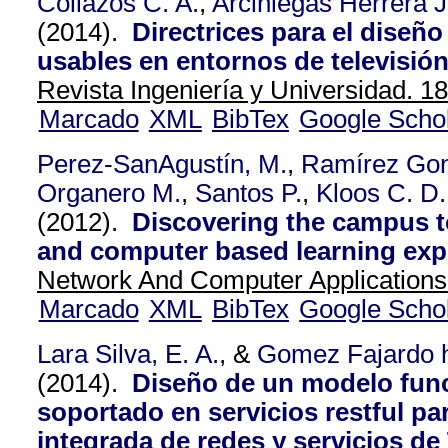
Collazos C. A.
,
Arciniegas Herrera J
(2014).
Directrices para el diseño
usables en entornos de televisión 
Revista Ingeniería y Universidad. 18
Marcado
XML
BibTex
Google Scho
Perez-SanAgustín, M.
,
Ramírez Gon
Organero M.
,
Santos P.
,
Kloos C. D.
(2012).
Discovering the campus t
and computer based learning exp
Network And Computer Applications
Marcado
XML
BibTex
Google Scho
Lara Silva, E. A.
, &
Gomez Fajardo h
(2014).
Diseño de un modelo func
soportado en servicios restful pa
integrada de redes y servicios de