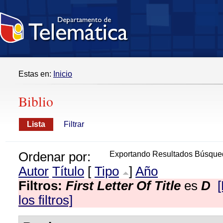
Estas en:
Inicio
Biblio
Lista
Filtrar
Ordenar por:
Exportando Resultados Búsque
Autor
Título
[
Tipo
]
Año
Filtros:
First Letter Of Title
es
D
los filtros]