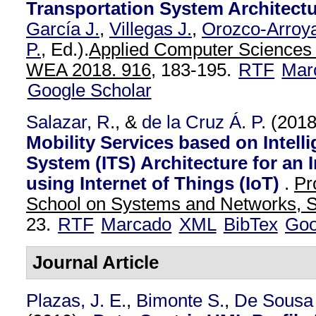
Transportation System Architect
García J.
,
Villegas J.
,
Orozco-Arroya
P.
, Ed.).
Applied Computer Sciences 
WEA 2018. 916,
183-195.
RTF
Mar
Google Scholar
Salazar, R.
, &
de la Cruz Á. P.
(201
Mobility Services based on Intell
System (ITS) Architecture for an 
using Internet of Things (IoT)
.
Pr
School on Systems and Networks, 
23.
RTF
Marcado
XML
BibTex
Goo
Journal Article
Plazas, J. E.
,
Bimonte S.
,
De Sousa