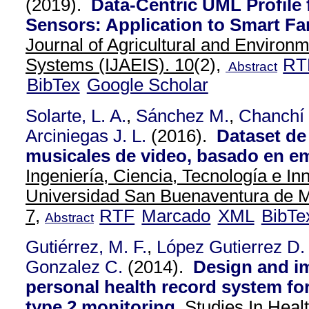
(2019).
Data-Centric UML Profile 
Sensors: Application to Smart F
Journal of Agricultural and Environm
Systems (IJAEIS). 10
(2),
RT
Abstract
BibTex
Google Scholar
Solarte, L. A.
,
Sánchez M.
,
Chanchí
Arciniegas J. L.
(2016).
Dataset de
musicales de video, basado en e
Ingeniería, Ciencia, Tecnología e In
Universidad San Buenaventura de M
7,
RTF
Marcado
XML
BibTe
Abstract
Gutiérrez, M. F.
,
López Gutierrez D.
Gonzalez C.
(2014).
Design and i
personal health record system for
type 2 monitoring
.
Studies In Heal