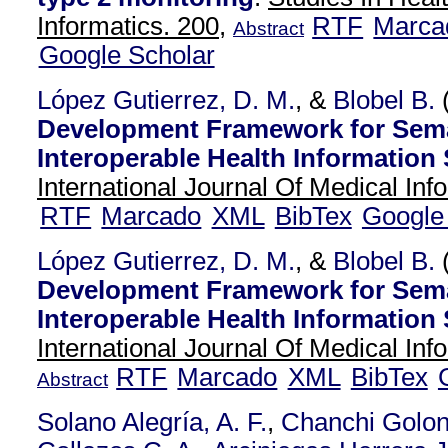
Informatics. 200,
RTF
Marca
Abstract
Google Scholar
López Gutierrez, D. M.
, &
Blobel B.
Development Framework for Sema
Interoperable Health Information
International Journal Of Medical Info
RTF
Marcado
XML
BibTex
Google
López Gutierrez, D. M.
, &
Blobel B.
Development Framework for Sema
Interoperable Health Information
International Journal Of Medical Inf
RTF
Marcado
XML
BibTex
Abstract
Solano Alegría, A. F.
,
Chanchi Golon