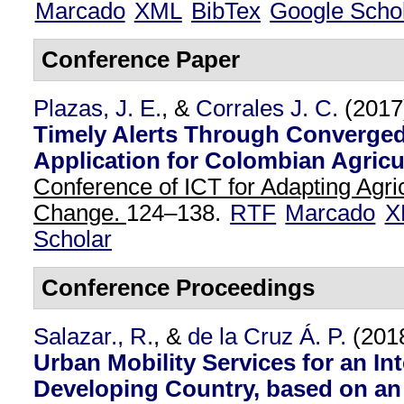
Marcado
XML
BibTex
Google Scho
Conference Paper
Plazas, J. E.
, &
Corrales J. C.
(2017
Timely Alerts Through Converged
Application for Colombian Agricu
Conference of ICT for Adapting Agric
Change.
124–138.
RTF
Marcado
X
Scholar
Conference Proceedings
Salazar., R.
, &
de la Cruz Á. P.
(201
Urban Mobility Services for an Int
Developing Country, based on an 