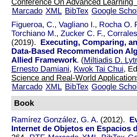
Conference On Advanced Learning 
Marcado
XML
BibTex
Google Scho
Figueroa, C.
,
Vagliano I.
,
Rocha O. R
Torchiano M.
,
Zucker C. F.
,
Corrales
(2019).
Executing, Comparing, a
Data-Based Recommendation Alg
Allied Framework
.
(
Miltiadis D. Lyt
Ernesto Damiani
,
Kwok Tai Chui
, Ed
Science and Real-World Application
Marcado
XML
BibTex
Google Scho
Book
Ramírez González, G. A.
(2012).
E
Internet de Objetos en Espacios 