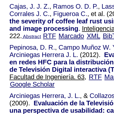
Cajas, J. J. Z.
,
Ramos O. D. P.
,
Las
Corrales J. C.
,
Figueroa C.
, et al.
(2
the severity of coffee leaf rust u
and image processing
.
Inteligencia
222.
RTF
Marcado
XML
Bib
Abstract
Pepinosa, D. R.
,
Campo Muñoz W. 
Arciniegas Herrera J. L.
(2012).
Eva
en redes HFC para la distribución
de Televisión Digital interactiva (
Facultad de Ingeniería. 63,
RTF
Ma
Google Scholar
Arciniegas Herrera, J. L.
, &
Collazos
(2009).
Evaluación de la Televisió
una perspectiva de usabilidad: ca