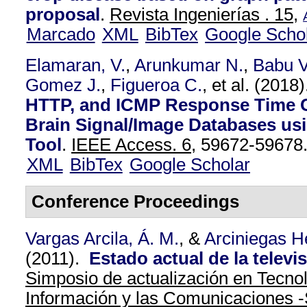
proposal
.
Revista Ingenierías . 15,
Marcado
XML
BibTex
Google Scho
Elamaran, V.
,
Arunkumar N.
,
Babu V
Gomez J.
,
Figueroa C.
, et al.
(2018
HTTP, and ICMP Response Time 
Brain Signal/Image Databases usi
Tool
.
IEEE Access. 6,
59672-59678
XML
BibTex
Google Scholar
Conference Proceedings
Vargas Arcila, Á. M.
, &
Arciniegas He
(2011).
Estado actual de la televis
Simposio de actualización en Tecnol
Información y las Comunicaciones 