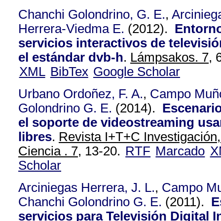
Chanchi Golondrino, G. E.
,
Arcinieg
Herrera-Viedma E.
(2012).
Entorno
servicios interactivos de televis
el estándar dvb-h
.
Lámpsakos. 7,
6
XML
BibTex
Google Scholar
Urbano Ordoñez, F. A.
,
Campo Muño
Golondrino G. E.
(2014).
Escenario
el soporte de videostreaming us
libres
.
Revista I+T+C Investigación
Ciencia . 7,
13-20.
RTF
Marcado
X
Scholar
Arciniegas Herrera, J. L.
,
Campo Mu
Chanchi Golondrino G. E.
(2011).
E
servicios para Televisión Digital 