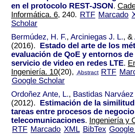
en el protocolo REST-JSON
.
Cade
Informática. 6,
240.
RTF
Marcado
Scholar
Bermúdez, H. F.
,
Arciniegas J. L.
, &
(2016).
Estado del arte de los mé
evaluación de QoE y entornos de 
servicio de video en redes LTE
.
En
Ingeniería. 10
(20),
RTF
Mar
Abstract
Google Scholar
Ordoñez Ante, L.
,
Bastidas Narváez
(2012).
Estimación de la similitu
tareas entre procesos de negocio
telecomunicaciones
.
Ingeniería y 
RTF
Marcado
XML
BibTex
Google