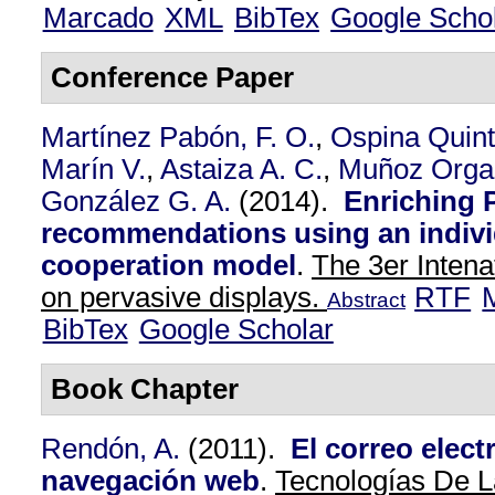
Marcado
XML
BibTex
Google Scho
Conference Paper
Martínez Pabón, F. O.
,
Ospina Quint
Marín V.
,
Astaiza A. C.
,
Muñoz Orga
González G. A.
(2014).
Enriching 
recommendations using an indivi
cooperation model
.
The 3er Inten
on pervasive displays.
RTF
Abstract
BibTex
Google Scholar
Book Chapter
Rendón, A.
(2011).
El correo elect
navegación web
.
Tecnologías De L