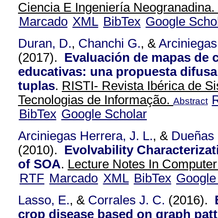
Ciencia E Ingeniería Neogranadina.
Marcado
XML
BibTex
Google Scho
Duran, D.
,
Chanchi G.
, &
Arciniegas
(2017).
Evaluación de mapas de 
educativas: una propuesta difusa
tuplas
.
RISTI- Revista Ibérica de S
Tecnologias de Informação.
Abstract
BibTex
Google Scholar
Arciniegas Herrera, J. L.
, &
Dueñas 
(2010).
Evolvability Characterizat
of SOA
.
Lecture Notes In Computer
RTF
Marcado
XML
BibTex
Google
Lasso, E.
, &
Corrales J. C.
(2016).
crop disease based on graph patt