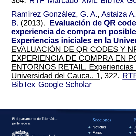
364.
RTF
Marcado
XML
BibTex
Go
Ramírez González, G. A.
,
Astaiza A.
B.
(2013).
Evaluación de QR code
experiencia de compra en posibles
Experiencias iniciales en la Univ
EVALUACIÓN DE QR CODES Y N
EXPERIENCIA DE COMPRA EN P
ENTORNOS RETAIL. Experiencias in
Universidad del Cauca.. 1,
322.
RT
BibTex
Google Scholar
Secciones
P
El departamento de Telemática
pertenece a:
Noticias
D
Foros
M