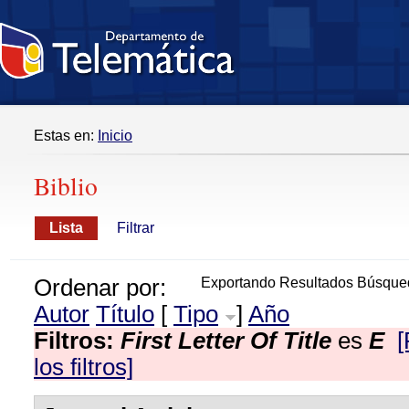
Estas en:
Inicio
Biblio
Lista
Filtrar
Ordenar por:
Exportando Resultados Búsque
Autor
Título
[
Tipo
]
Año
Filtros:
First Letter Of Title
es
E
[
los filtros]