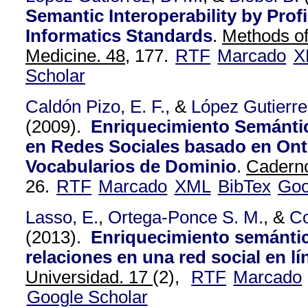
Semantic Interoperability by Profi
Informatics Standards
.
Methods of
Medicine. 48,
177.
RTF
Marcado
X
Scholar
Caldón Pizo, E. F.
, &
López Gutierre
(2009).
Enriquecimiento Semánti
en Redes Sociales basado en Ont
Vocabularios de Dominio
.
Caderno
26.
RTF
Marcado
XML
BibTex
Goo
Lasso, E.
,
Ortega-Ponce S. M.
, &
Co
(2013).
Enriquecimiento semántic
relaciones en una red social en lí
Universidad. 17
(2),
RTF
Marcado
Google Scholar