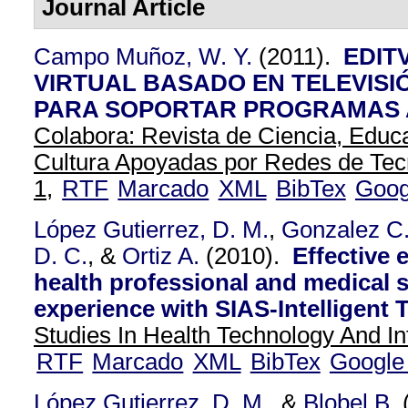
Journal Article
Campo Muñoz, W. Y.
(2011).
EDIT
VIRTUAL BASADO EN TELEVISI
PARA SOPORTAR PROGRAMAS A
Colabora: Revista de Ciencia, Educa
Cultura Apoyadas por Redes de Tec
1,
RTF
Marcado
XML
BibTex
Goog
López Gutierrez, D. M.
,
Gonzalez C
D. C.
, &
Ortiz A.
(2010).
Effective 
health professional and medical 
experience with SIAS-Intelligent
Studies In Health Technology And In
RTF
Marcado
XML
BibTex
Google
López Gutierrez, D. M.
, &
Blobel B.