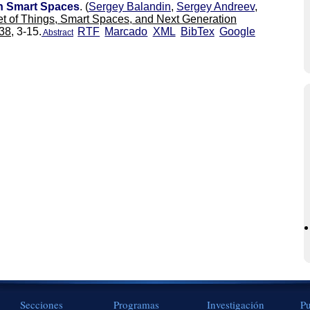
n Smart Spaces
.
(
Sergey Balandin
,
Sergey Andreev
,
et of Things, Smart Spaces, and Next Generation
38,
3-15.
RTF
Marcado
XML
BibTex
Google
Abstract
Secciones
Programas
Investigación
Pu