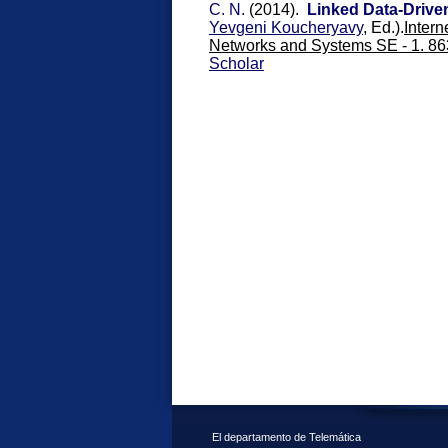
C. N.
(2014).
Linked Data-Drive
Yevgeni Koucheryavy
, Ed.).
Intern
Networks and Systems SE - 1. 86
Scholar
El departamento de Telemática