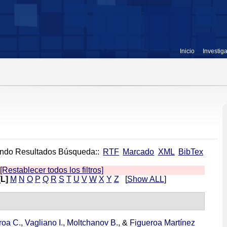
Inicio
Investig
ndo Resultados Búsqueda::
RTF
Marcado
XML
BibTex
[Restablecer todos los filtros]
[L]
M
N
O
P
Q
R
S
T
U
V
W
X
Y
Z
[
Show ALL
]
roa C.
,
Vagliano I.
,
Moltchanov B.
, &
Figueroa Martínez