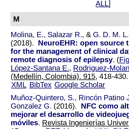
ALL
]
M
Molina, E.
,
Salazar R.
, &
G. D. M. L.
(2018).
NeuroEHR: open source t
for the management of clinical d
remote diagnosis of epilepsy
.
(
Fi
López-Santana E.
,
Rodriguez-Molan
(Medellín, Colombia). 915,
418-430.
XML
BibTex
Google Scholar
Muñoz-Quintero, S.
,
Rincón Patino J
Gonzalez G.
(2016).
NFC como alt
mejorar el desarrollo de videojue
móviles
.
Revista Ingenierías Univer