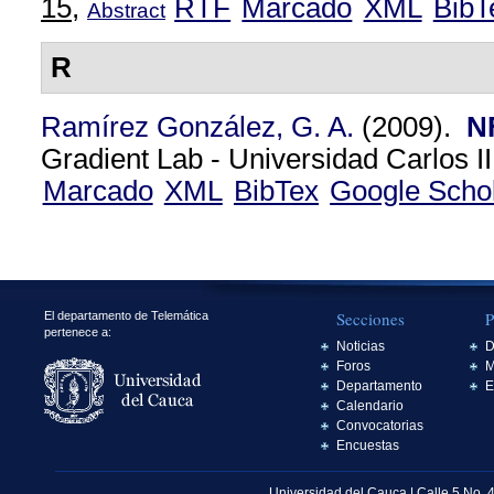
15,
RTF
Marcado
XML
BibT
Abstract
R
Ramírez González, G. A.
(2009).
N
Gradient Lab - Universidad Carlos II
Marcado
XML
BibTex
Google Scho
Secciones
P
El departamento de Telemática
pertenece a:
Noticias
D
Foros
M
Departamento
E
Calendario
Convocatorias
Encuestas
Universidad del Cauca | Calle 5 No. 