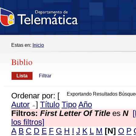
Estas en:
Inicio
Biblio
Lista
Filtrar
Ordenar por: [
Exportando Resultados Búsque
Autor
]
Título
Tipo
Año
Filtros:
First Letter Of Title
es
N
los filtros]
A
B
C
D
E
F
G
H
I
J
K
L
M
[N]
O
P