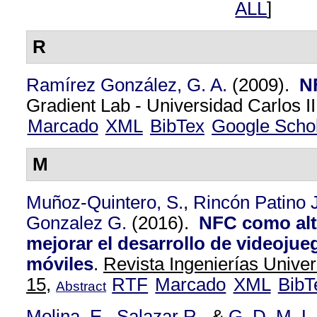
ALL
]
R
Ramírez González, G. A.
(2009).
N
Gradient Lab - Universidad Carlos II
Marcado
XML
BibTex
Google Scho
M
Muñoz-Quintero, S.
,
Rincón Patino J
Gonzalez G.
(2016).
NFC como alt
mejorar el desarrollo de videojue
móviles
.
Revista Ingenierías Univer
15,
RTF
Marcado
XML
BibT
Abstract
Molina, E.
,
Salazar R.
, &
G. D. M. L.