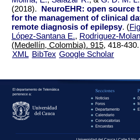
(2018).
NeuroEHR: open source t
for the management of clinical d
remote diagnosis of epilepsy
.
(
Fi
López-Santana E.
,
Rodriguez-Molan
(Medellín, Colombia). 915,
418-430.
XML
BibTex
Google Scholar
Secciones
P
El departamento de Telemática
pertenece a:
Noticias
D
Foros
M
Departamento
E
Calendario
Convocatorias
Encuestas
Universidad del Cauca | Calle 5 No. 