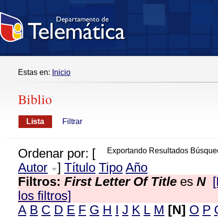
Estas en:
Inicio
Biblio
Lista
Filtrar
Ordenar por: [
Exportando Resultados Búsque
Autor
]
Título
Tipo
Año
Filtros:
First Letter Of Title
es
N
los filtros]
A
B
C
D
E
F
G
H
I
J
K
L
M
[N]
O
P