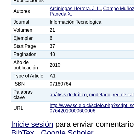
Publicaciones
Arciniegas Herrera, J. L.
,
Campo Muñoz 
Autores
Paneda X.
Journal
Información Tecnológica
Volumen
21
Ejemplar
6
Start Page
37
Pagination
48
Año de
2010
publicación
Type of Article
A1
ISBN
07180764
Palabras
análisis de tráfico
,
modelado
,
red de ca
clave
http://www.scielo.cl/scielo.php?script=
URL
07642010000600006
Inicie sesión
para enviar comentario
BibTex
Google Scholar