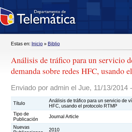
Estas en:
Inicio
»
Biblio
Análisis de tráfico para un servicio 
demanda sobre redes HFC, usando e
Enviado por admin el Jue, 11/13/2014 -
Análisis de tráfico para un servicio de
Título
HFC, usando el protocolo RTMP
Tipo de
Journal Article
Publicación
Nuevas
2010