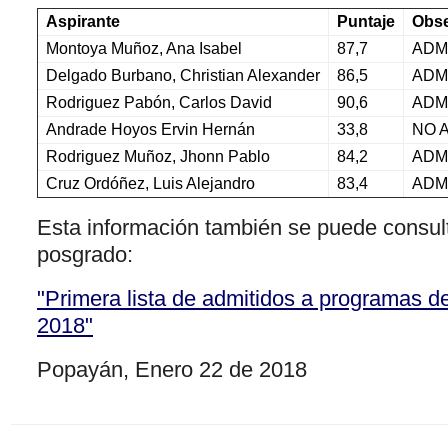
Aspirante
Puntaje
Obse
Montoya Muñoz, Ana Isabel
87,7
ADM
Delgado Burbano, Christian Alexander
86,5
ADM
Rodriguez Pabón, Carlos David
90,6
ADM
Andrade Hoyos Ervin Hernán
33,8
NO 
Rodriguez Muñoz, Jhonn Pablo
84,2
ADM
Cruz Ordóñez, Luis Alejandro
83,4
ADM
Esta información también se puede consulta
posgrado:
"Primera lista de admitidos a programas d
2018"
Popayán, Enero 22 de 2018