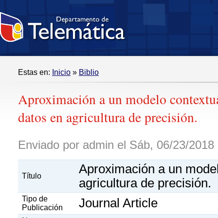
Estas en:
Inicio
»
Biblio
Aproximación a un modelo contextua
datos en agricultura de precisión.
Enviado por admin el Sáb, 06/23/2018 
Aproximación a un modelo
Título
agricultura de precisión.
Tipo de
Journal Article
Publicación