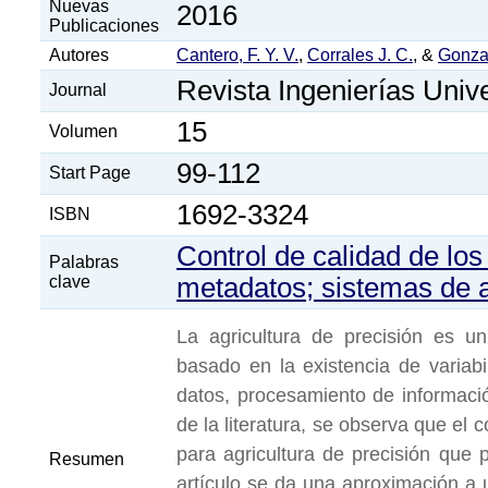
Nuevas
2016
Publicaciones
Autores
Cantero, F. Y. V.
,
Corrales J. C.
, &
Gonzal
Revista Ingenierías Univ
Journal
15
Volumen
99-112
Start Page
1692-3324
ISBN
Control de calidad de los 
Palabras
clave
metadatos; sistemas de a
La agricultura de precisión es u
basado en la existencia de variab
datos, procesamiento de informaci
de la literatura, se observa que el
para agricultura de precisión que 
Resumen
artículo se da una aproximación a u