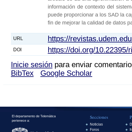
información de contexto del siste
puede proporcionar a los SAD la ca
fin de mejorar la calidad de datos p
https://revistas.udem.edu
URL
https://doi.org/10.22395
DOI
Inicie sesión
para enviar comentario
BibTex
Google Scholar
Secciones
P
El departamento de Telemática
pertenece a:
Noticias
D
Foros
M