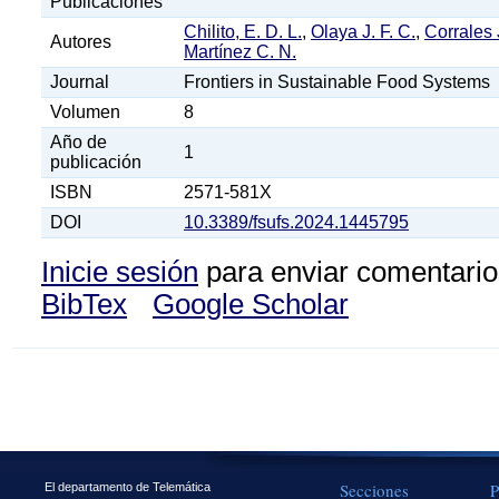
Publicaciones
Chilito, E. D. L.
,
Olaya J. F. C.
,
Corrales 
Autores
Martínez C. N.
Journal
Frontiers in Sustainable Food Systems
Volumen
8
Año de
1
publicación
ISBN
2571-581X
DOI
10.3389/fsufs.2024.1445795
Inicie sesión
para enviar comentario
BibTex
Google Scholar
Secciones
P
El departamento de Telemática