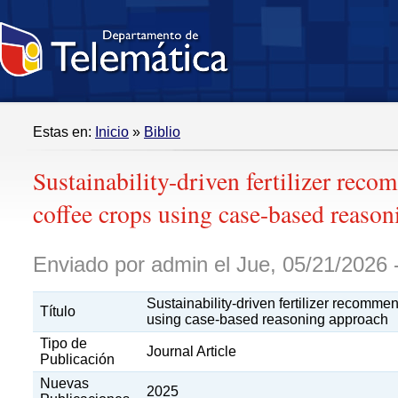
Estas en:
Inicio
»
Biblio
Sustainability-driven fertilizer rec
coffee crops using case-based reaso
Enviado por admin el Jue, 05/21/2026 
Sustainability-driven fertilizer recomme
Título
using case-based reasoning approach
Tipo de
Journal Article
Publicación
Nuevas
2025