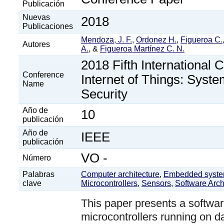
Publicación
Nuevas
2018
Publicaciones
Mendoza, J. F.
,
Ordonez H.
,
Figueroa C.
Autores
A.
, &
Figueroa Martínez C. N.
2018 Fifth International 
Conference
Internet of Things: Sys
Name
Security
Año de
10
publicación
Año de
IEEE
publicación
VO -
Número
Palabras
Computer architecture
,
Embedded syst
clave
Microcontrollers
,
Sensors
,
Software Arch
This paper presents a software
microcontrollers running on da