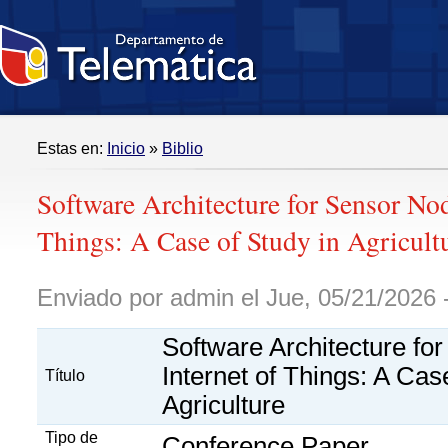
Estas en:
Inicio
»
Biblio
Software Architecture for Sensor Nod
Things: A Case of Study in Agricult
Enviado por admin el Jue, 05/21/2026 
Software Architecture fo
Internet of Things: A Cas
Título
Agriculture
Tipo de
Conference Paper