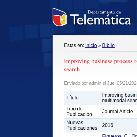
Estas en:
Inicio
»
Biblio
Improving business process r
search
Enviado por admin el Jue, 05/21/2026
Improving busin
Título
multimodal sea
Tipo de
Journal Article
Publicación
Nuevas
2016
Publicaciones
Figueroa, C.
,
Or