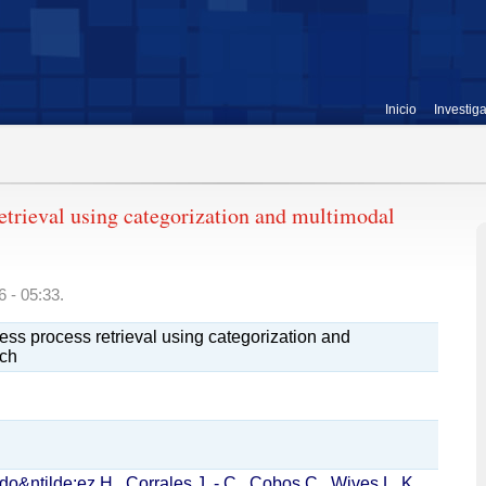
Inicio
Investig
etrieval using categorization and multimodal
 - 05:33.
ess process retrieval using categorization and
rch
do&ntilde;ez H.
,
Corrales J. - C.
,
Cobos C.
,
Wives L. K.
,