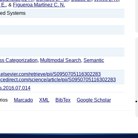
 E.
, &
Figueroa Martínez C. N.
ed Systems
ss Categorization
,
Multimodal Search
,
Semantic
ub.elsevier.com/retrieve/pii/S0950705116302283
ncedirect.com/science/article/pii/S0950705116302283
ys.2016.07.014
rios
Marcado
XML
BibTex
Google Scholar