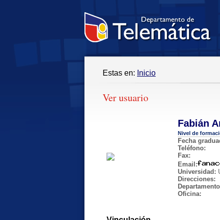
Estas en:
Inicio
Ver usuario
Fabián 
Nivel de formac
Fecha gradua
Teléfono:
Fax:
Email:
Universidad:
U
Direcciones:
Departamento
Oficina:
Vinculación