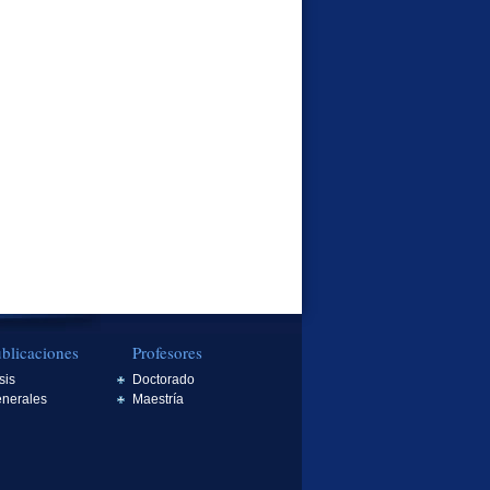
blicaciones
Profesores
sis
Doctorado
nerales
Maestría