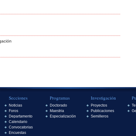
gación
Secciones
Programas
Investigación
Pu
Noticias
Doctorado
Proyectos
Te
Foros
Maestria
Publicaciones
Ge
Departamento
Especialización
Semilleros
Calendario
Convocatorias
Encuestas