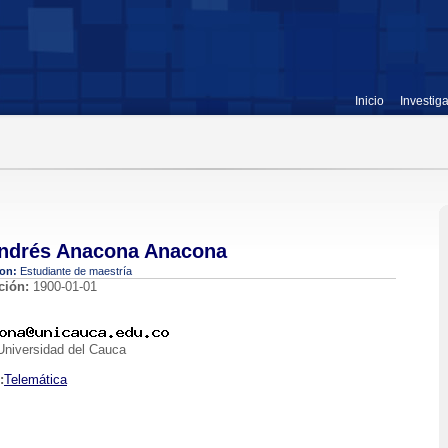
Inicio
Investig
Andrés Anacona Anacona
ion:
Estudiante de maestría
ción:
1900-01-01
niversidad del Cauca
:
Telemática