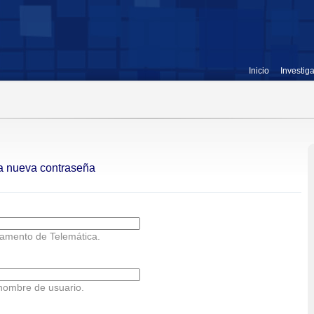
Inicio
Investig
na nueva contraseña
amento de Telemática.
 nombre de usuario.