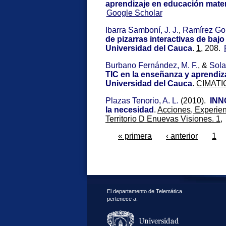
aprendizaje en educación mate
Google Scholar
Ibarra Samboní, J. J.
,
Ramírez Gon
de pizarras interactivas de baj
Universidad del Cauca
.
1,
208.
Burbano Fernández, M. F.
, &
Sola
TIC en la enseñanza y aprendiz
Universidad del Cauca
.
CIMATI
Plazas Tenorio, A. L.
(2010).
INNO
la necesidad
.
Acciones, Experien
Territorio D Enuevas Visiones. 1,
« primera
‹ anterior
1
El departamento de Telemática
pertenece a: