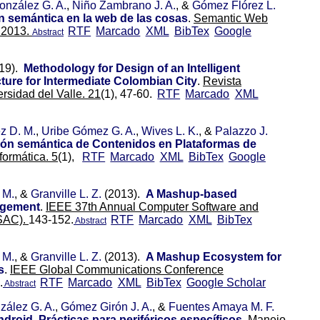
onzález G. A.
,
Niño Zambrano J. A.
, &
Gómez Flórez L.
 semántica en la web de las cosas
.
Semantic Web
 2013.
RTF
Marcado
XML
BibTex
Google
Abstract
19).
Methodology for Design of an Intelligent
ture for Intermediate Colombian City
.
Revista
ersidad del Valle. 21
(1), 47-60.
RTF
Marcado
XML
z D. M.
,
Uribe Gómez G. A.
,
Wives L. K.
, &
Palazzo J.
ón semántica de Contenidos en Plataformas de
ormática. 5
(1),
RTF
Marcado
XML
BibTex
Google
 M.
, &
Granville L. Z.
(2013).
A Mashup-based
agement
.
IEEE 37th Annual Computer Software and
SAC).
143-152.
RTF
Marcado
XML
BibTex
Abstract
 M.
, &
Granville L. Z.
(2013).
A Mashup Ecosystem for
s
.
IEEE Global Communications Conference
.
RTF
Marcado
XML
BibTex
Google Scholar
Abstract
ález G. A.
,
Gómez Girón J. A.
, &
Fuentes Amaya M. F.
droid. Prácticas para periféricos específicos
.
Manejo