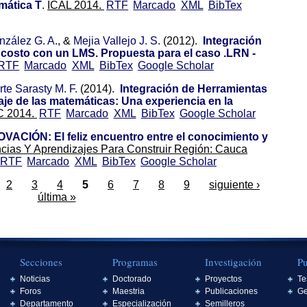
mática T
.
ICAL 2014.
RTF
Marcado
XML
BibTex
zález G. A.
, &
Mejia Vallejo J. S.
(2012).
Integración
o costo con un LMS. Propuesta para el caso .LRN -
RTF
Marcado
XML
BibTex
Google Scholar
rte Sarasty M. F.
(2014).
Integración de Herramientas
aje de las matemáticas: Una experiencia en la
C 2014.
RTF
Marcado
XML
BibTex
Google Scholar
VACIÓN: El feliz encuentro entre el conocimiento y
cias Y Aprendizajes Para Construir Región: Cauca
RTF
Marcado
XML
BibTex
Google Scholar
2
3
4
5
6
7
8
9
siguiente ›
última »
Secciones
Programas
Investigación
Pu
Noticias
Doctorado
Proyectos
Te
Foros
Maestria
Publicaciones
Ge
Departamento
Especialización
Semilleros