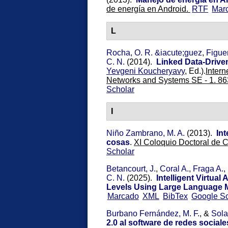
de energía en Android.
RTF
Mar
L
Rocha, O. R. &iacute;guez
,
Figue
C. N.
(2014).
Linked Data-Drive
Yevgeni Koucheryavy
, Ed.).
Intern
Networks and Systems SE - 1. 86
Scholar
I
Niño Zambrano, M. A.
(2013).
In
cosas
.
XI Coloquio Doctoral de
Scholar
Betancourt, J.
,
Coral A.
,
Fraga A.
,
C. N.
(2025).
Intelligent Virtua
Levels Using Large Language 
Marcado
XML
BibTex
Google Sc
Burbano Fernández, M. F.
, &
Sola
2.0 al software de redes socia