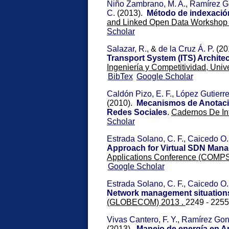
Niño Zambrano, M. A.
,
Ramírez G
C.
(2013).
Método de indexación
and Linked Open Data Workshop
Scholar
Salazar, R.
, &
de la Cruz Á. P.
(20
Transport System (ITS) Architec
Ingeniería y Competitividad, Univ
BibTex
Google Scholar
Caldón Pizo, E. F.
,
López Gutierre
(2010).
Mecanismos de Anotaci
Redes Sociales
.
Cadernos De Inf
Scholar
Estrada Solano, C. F.
,
Caicedo O.
Approach for Virtual SDN Man
Applications Conference (COMP
Google Scholar
Estrada Solano, C. F.
,
Caicedo O.
Network management situation
(GLOBECOM) 2013 .
2249 - 2255
Vivas Cantero, F. Y.
,
Ramírez Gonz
(2013).
Manejo de energía en An