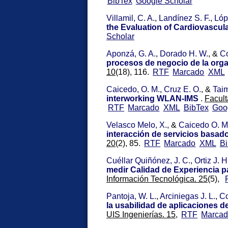
BibTex
Google Scholar
Villamil, C. A.
,
Landínez S. F.
,
Lóp
the Evaluation of Cardiovascul
Scholar
Aponzá, G. A.
,
Dorado H. W.
, &
Co
procesos de negocio de la org
10
(18), 116.
RTF
Marcado
XML
Caicedo, O. M.
,
Cruz E. O.
, &
Taim
interworking WLAN-IMS
.
Facult
RTF
Marcado
XML
BibTex
Goo
Velasco Melo, X.
, &
Caicedo O. M
interacción de servicios basad
20
(2), 85.
RTF
Marcado
XML
B
Cuéllar Quiñónez, J. C.
,
Ortiz J. H
medir Calidad de Experiencia par
Información Tecnológica. 25
(5),
Pantoja, W. L.
,
Arciniegas J. L.
,
Co
la usabilidad de aplicaciones d
UIS Ingenierías. 15,
RTF
Marca