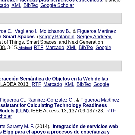
cado
XML
BibTex
Google Scholar
roa C.
,
Vagliano I.
,
Moltchanov B.
, &
Figueroa Martínez
n Smart Spaces
.
(
Sergey Balandin
,
Sergey Andreev
,
et of Things, Smart Spaces, and Next Generation
38,
3-15.
RTF
Marcado
XML
BibTex
Google
Abstract
teracción Semántica de Objetos en la Web de las
 CLADEA 2013.
RTF
Marcado
XML
BibTex
Google
Figueroa C.
,
Ramirez-Gonzalez G.
, &
Figueroa Martínez
l Assistant for Calculating Technology Readiness
Models (LLM)
.
IEEE Access. 13,
137709-137723.
RTF
holar
rte Sarasty M. F.
(2014).
Integración de servicios web
les Elgg para el apoyo a procesos de enseñanza y