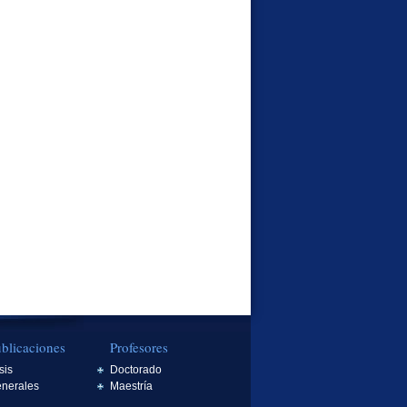
blicaciones
Profesores
sis
Doctorado
nerales
Maestría