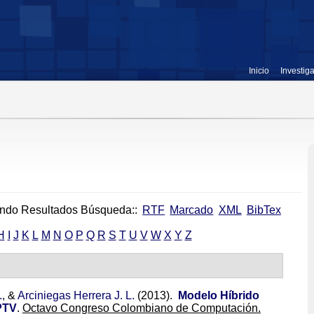
Inicio
Investig
ndo Resultados Búsqueda::
RTF
Marcado
XML
BibTex
H
I
J
K
L
M
N
O
P
Q
R
S
T
U
V
W
X
Y
Z
.
, &
Arciniegas Herrera J. L.
(2013).
Modelo Híbrido
IPTV
.
Octavo Congreso Colombiano de Computación.