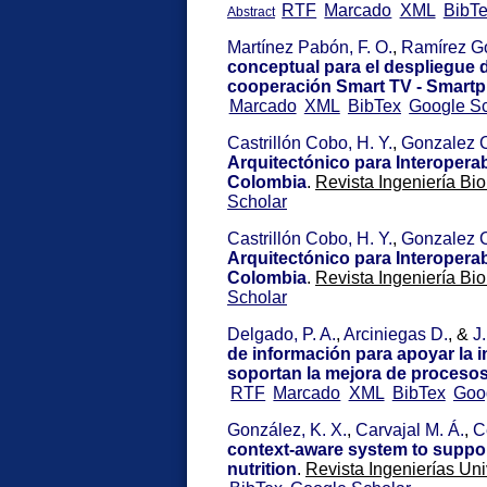
RTF
Marcado
XML
BibT
Abstract
Martínez Pabón, F. O.
,
Ramírez Go
conceptual para el despliegue
cooperación Smart TV - Smart
Marcado
XML
BibTex
Google Sc
Castrillón Cobo, H. Y.
,
Gonzalez 
Arquitectónico para Interoperab
Colombia
.
Revista Ingeniería Bi
Scholar
Castrillón Cobo, H. Y.
,
Gonzalez 
Arquitectónico para Interoperab
Colombia
.
Revista Ingeniería Bi
Scholar
Delgado, P. A.
,
Arciniegas D.
, &
J.
de información para apoyar la 
soportan la mejora de procesos
RTF
Marcado
XML
BibTex
Goo
González, K. X.
,
Carvajal M. Á.
,
C
context-aware system to support
nutrition
.
Revista Ingenierías Uni