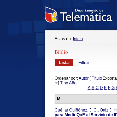
Estas en:
Inicio
Biblio
Lista
Filtrar
Ordenar por:
Autor
[
Título
Exporta
]
Tipo
Año
A
B
C
D
E
F
G
M
Cuéllar Quiñónez, J. C.
,
Ortiz J. H
para Medir QoE al Servicio de 