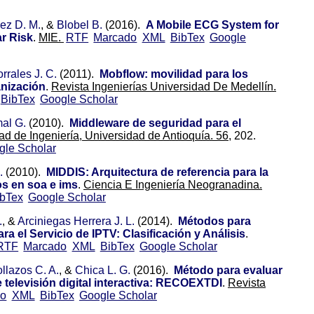
ez D. M.
, &
Blobel B.
(2016).
A Mobile ECG System for
ar Risk
.
MIE.
RTF
Marcado
XML
BibTex
Google
rrales J. C.
(2011).
Mobflow: movilidad para los
anización
.
Revista Ingenierías Universidad De Medellín.
BibTex
Google Scholar
al G.
(2010).
Middleware de seguridad para el
ad de Ingeniería, Universidad de Antioquía. 56,
202.
gle Scholar
.
(2010).
MIDDIS: Arquitectura de referencia para la
os en soa e ims
.
Ciencia E Ingeniería Neogranadina.
ibTex
Google Scholar
.
, &
Arciniegas Herrera J. L.
(2014).
Métodos para
a el Servicio de IPTV: Clasificación y Análisis
.
RTF
Marcado
XML
BibTex
Google Scholar
llazos C. A.
, &
Chica L. G.
(2016).
Método para evaluar
e televisión digital interactiva: RECOEXTDI
.
Revista
do
XML
BibTex
Google Scholar