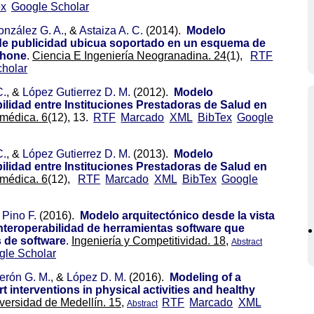
ex
Google Scholar
nzález G. A.
, &
Astaiza A. C.
(2014).
Modelo
 de publicidad ubicua soportado en un esquema de
phone
.
Ciencia E Ingeniería Neogranadina. 24
(1),
RTF
holar
C.
, &
López Gutierrez D. M.
(2012).
Modelo
ilidad entre Instituciones Prestadoras de Salud en
omédica. 6
(12), 13.
RTF
Marcado
XML
BibTex
Google
C.
, &
López Gutierrez D. M.
(2013).
Modelo
ilidad entre Instituciones Prestadoras de Salud en
omédica. 6
(12),
RTF
Marcado
XML
BibTex
Google
 Pino F.
(2016).
Modelo arquitectónico desde la vista
interoperabilidad de herramientas software que
 de software
.
Ingeniería y Competitividad. 18,
Abstract
gle Scholar
erón G. M.
, &
López D. M.
(2016).
Modeling of a
 interventions in physical activities and healthy
versidad de Medellín. 15,
RTF
Marcado
XML
Abstract