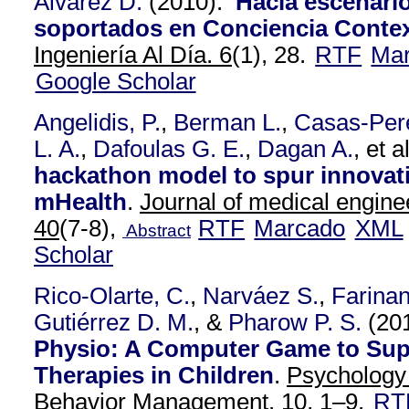
Alvarez D.
(2010).
Hacia escenari
soportados en Conciencia Contex
Ingeniería Al Día. 6
(1), 28.
RTF
Ma
Google Scholar
Angelidis, P.
,
Berman L.
,
Casas-Pere
L. A.
,
Dafoulas G. E.
,
Dagan A.
, et al
hackathon model to spur innovat
mHealth
.
Journal of medical engine
40
(7-8),
RTF
Marcado
XML
Abstract
Scholar
Rico-Olarte, C.
,
Narváez S.
,
Farina
Gutiérrez D. M.
, &
Pharow P. S.
(20
Physio: A Computer Game to Sup
Therapies in Children
.
Psychology
Behavior Management. 10,
1–9.
RT