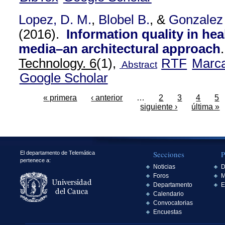
Lopez, D. M.
,
Blobel B.
, &
Gonzalez
(2016).
Information quality in hea
media–an architectural approach
Technology. 6
(1),
RTF
Marc
Abstract
Google Scholar
« primera
‹ anterior
…
2
3
4
5
siguiente ›
última »
Secciones
P
El departamento de Telemática
pertenece a:
Noticias
D
Foros
M
Departamento
E
Calendario
Convocatorias
Encuestas