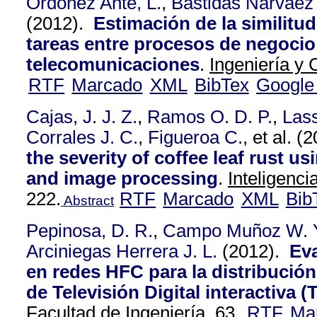
Ordoñez Ante, L.
,
Bastidas Narváez
(2012).
Estimación de la similitu
tareas entre procesos de negocio
telecomunicaciones
.
Ingeniería y 
RTF
Marcado
XML
BibTex
Google
Cajas, J. J. Z.
,
Ramos O. D. P.
,
Las
Corrales J. C.
,
Figueroa C.
, et al.
(2
the severity of coffee leaf rust u
and image processing
.
Inteligencia
222.
RTF
Marcado
XML
Bib
Abstract
Pepinosa, D. R.
,
Campo Muñoz W. 
Arciniegas Herrera J. L.
(2012).
Eva
en redes HFC para la distribución
de Televisión Digital interactiva (
Facultad de Ingeniería. 63,
RTF
Ma