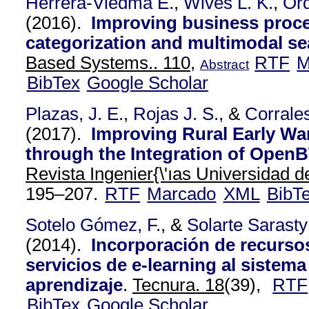
Herrera-Viedma E.
,
Wives L. K.
,
Or
(2016).
Improving business proces
categorization and multimodal se
Based Systems.. 110,
RTF
M
Abstract
BibTex
Google Scholar
Plazas, J. E.
,
Rojas J. S.
, &
Corrales
(2017).
Improving Rural Early W
through the Integration of Open
Revista Ingenier{\'ıas Universidad de
195–207.
RTF
Marcado
XML
BibT
Sotelo Gómez, F.
, &
Solarte Sarasty
(2014).
Incorporación de recurs
servicios de e-learning al sistema
aprendizaje
.
Tecnura. 18
(39),
RTF
BibTex
Google Scholar