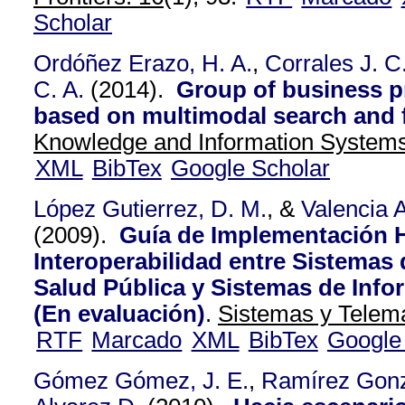
Scholar
Ordóñez Erazo, H. A.
,
Corrales J. C
C. A.
(2014).
Group of business 
based on multimodal search and f
Knowledge and Information System
XML
BibTex
Google Scholar
López Gutierrez, D. M.
, &
Valencia A
(2009).
Guía de Implementación H
Interoperabilidad entre Sistemas
Salud Pública y Sistemas de Info
(En evaluación)
.
Sistemas y Telemá
RTF
Marcado
XML
BibTex
Google
Gómez Gómez, J. E.
,
Ramírez Gonz