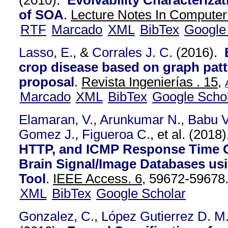
(2010).
Evolvability Characterizat
of SOA
.
Lecture Notes In Computer
RTF
Marcado
XML
BibTex
Google
Lasso, E.
, &
Corrales J. C.
(2016).
crop disease based on graph patt
proposal
.
Revista Ingenierías . 15,
Marcado
XML
BibTex
Google Scho
Elamaran, V.
,
Arunkumar N.
,
Babu V
Gomez J.
,
Figueroa C.
, et al.
(2018
HTTP, and ICMP Response Time 
Brain Signal/Image Databases usi
Tool
.
IEEE Access. 6,
59672-59678
XML
BibTex
Google Scholar
Gonzalez, C.
,
López Gutierrez D. M