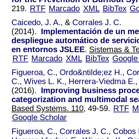
219.
RTF
Marcado
XML
BibTex
Go
Caicedo, J. A.
, &
Corrales J. C.
(2014).
Implementación de un m
despliegue automático de servic
en entornos JSLEE
.
Sistemas & Te
RTF
Marcado
XML
BibTex
Google
Figueroa, C.
,
Ordo&ntilde;ez H.
,
Cor
C.
,
Wives L. K.
,
Herrera-Viedma E.
,
(2016).
Improving business proces
categorization and multimodal se
Based Systems. 110,
49-59.
RTF
M
Google Scholar
Figueroa, C.
,
Corrales J. C.
,
Cobos 