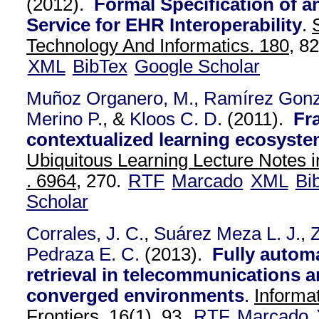
(2012).
Formal Specification of 
Service for EHR Interoperability
.
Technology And Informatics. 180,
82
XML
BibTex
Google Scholar
Muñoz Organero, M.
,
Ramírez Gonz
Merino P.
, &
Kloos C. D.
(2011).
Fr
contextualized learning ecosyst
Ubiquitous Learning Lecture Notes 
. 6964,
270.
RTF
Marcado
XML
Bi
Scholar
Corrales, J. C.
,
Suárez Meza L. J.
,
Z
Pedraza E. C.
(2013).
Fully autom
retrieval in telecommunications a
converged environments
.
Informa
Frontiers. 16
(1), 93.
RTF
Marcado