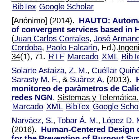
BibTex
Google Scholar
[Anónimo]
(2014).
HAUTO: Automa
of convergent services based in
(
Juan Carlos Corrales
,
José Arman
Cordoba
,
Paolo Falcarin
, Ed.).
Ingeni
34
(1), 71.
RTF
Marcado
XML
BibT
Solarte Astaiza, Z. M.
,
Cuéllar Quiñó
Sarasty M. F.
, &
Suárez A.
(2013).
monitoreo de parâmetros de Cali
redes NGN
.
Sistemas y Telemática.
Marcado
XML
BibTex
Google Scho
Narváez, S.
,
Tobar Á. M.
,
López D. 
(2016).
Human-Centered Design 
for the Prevention of Burnout S