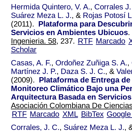
Hermida Quintero, V. A.
,
Corrales J.
Suárez Meza L. J.
, &
Rojas Potosí L
(2011).
Plataforma para Descubri
Servicios en Ambientes Ubicuos
.
Ingenieria. 58,
237.
RTF
Marcado
Scholar
Casas, A. F.
,
Ordoñez Zuñiga S. A.
,
Martínez J. P.
,
Daza S. J. C.
, &
Vale
(2009).
Plataforma de Entrega de 
Monitoreo Climático Bajo una Per
Arquitectura Basada en Servicios
Asociación Colombiana De Ciencias 
RTF
Marcado
XML
BibTex
Google
Corrales, J. C.
,
Suárez Meza L. J.
, 