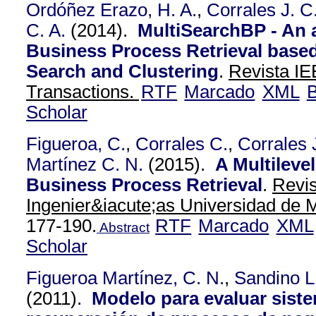
Ordóñez Erazo, H. A.
,
Corrales J. C
C. A.
(2014).
MultiSearchBP - An 
Business Process Retrieval base
Search and Clustering
.
Revista IE
Transactions.
RTF
Marcado
XML
B
Scholar
Figueroa, C.
,
Corrales C.
,
Corrales 
Martínez C. N.
(2015).
A Multileve
Business Process Retrieval
.
Revis
Ingenier&iacute;as Universidad de M
177-190.
RTF
Marcado
XML
Abstract
Scholar
Figueroa Martínez, C. N.
,
Sandino L
(2011).
Modelo para evaluar sist