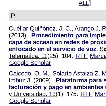
ALL
]
P
Cuéllar Quiñónez, J. C.
,
Arango J. P
(2013).
Procedimiento para Impl
capa de acceso en redes de próx
enfocado en el servicio de voz
.
Si
Telemática. 11
(25), 104.
RTF
Marc
Google Scholar
Caicedo, O. M.
,
Solarte Astaiza Z. M
Imbuz J.
(2009).
Plataforma para s
facturación y pago en ambientes
y Universidad. 13
(1), 175.
RTF
Mar
Google Scholar