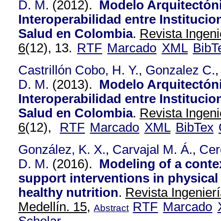
D. M.
(2012).
Modelo Arquitectón
Interoperabilidad entre Instituci
Salud en Colombia
.
Revista Ingeni
6
(12), 13.
RTF
Marcado
XML
BibT
Castrillón Cobo, H. Y.
,
Gonzalez C.
D. M.
(2013).
Modelo Arquitectón
Interoperabilidad entre Instituci
Salud en Colombia
.
Revista Ingeni
6
(12),
RTF
Marcado
XML
BibTex
González, K. X.
,
Carvajal M. Á.
,
Cer
D. M.
(2016).
Modeling of a conte
support interventions in physical 
healthy nutrition
.
Revista Ingenier
Medellín. 15,
RTF
Marcado
Abstract