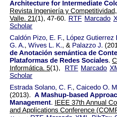
Architecture for Intermediate Co
Revista Ingeniería y Competitividad
Valle. 21
(1), 47-60.
RTF
Marcado
Scholar
Caldón Pizo, E. F.
,
López Gutierrez 
G. A.
,
Wives L. K.
, &
Palazzo J.
(20
de Anotación semántica de Cont
Plataformas de Redes Sociales
.
C
Informática. 5
(1),
RTF
Marcado
X
Scholar
Estrada Solano, C. F.
,
Caicedo O. M
(2013).
A Mashup-based Approach
Management
.
IEEE 37th Annual Co
and Applications Conference (CO