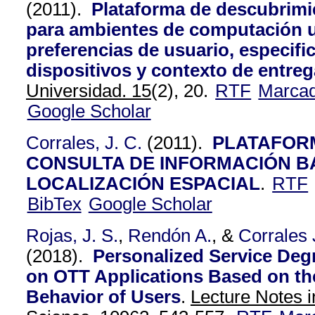
(2011).
Plataforma de descubrimi
para ambientes de computación 
preferencias de usuario, especifi
dispositivos y contexto de entreg
Universidad. 15
(2), 20.
RTF
Marca
Google Scholar
Corrales, J. C.
(2011).
PLATAFORM
CONSULTA DE INFORMACIÓN B
LOCALIZACIÓN ESPACIAL
.
RTF
BibTex
Google Scholar
Rojas, J. S.
,
Rendón A.
, &
Corrales 
(2018).
Personalized Service Degr
on OTT Applications Based on t
Behavior of Users
.
Lecture Notes 