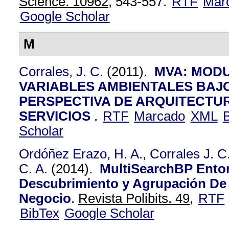
Science. 10962,
543-557.
RTF
Mar
Google Scholar
M
Corrales, J. C.
(2011).
MVA: MOD
VARIABLES AMBIENTALES BAJ
PERSPECTIVA DE ARQUITECTU
SERVICIOS
.
RTF
Marcado
XML
Scholar
Ordóñez Erazo, H. A.
,
Corrales J. C
C. A.
(2014).
MultiSearchBP Ento
Descubrimiento y Agrupación De
Negocio
.
Revista Polibits. 49,
RTF
BibTex
Google Scholar