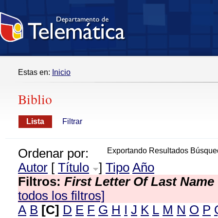
Estas en:
Inicio
Biblio
Lista
Filtrar
Ordenar por:
Exportando Resultados Búsque
Autor
[
Título
]
Tipo
Año
Filtros:
First Letter Of Last Name
todos los filtros]
A
B
[C]
D
E
F
G
H
I
J
K
L
M
N
O
P