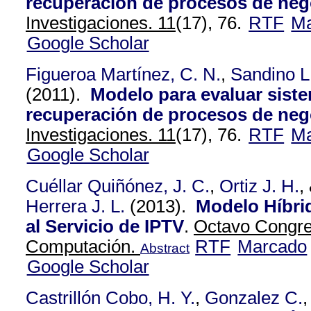
recuperación de procesos de neg
Investigaciones. 11
(17), 76.
RTF
Ma
Google Scholar
Figueroa Martínez, C. N.
,
Sandino L
(2011).
Modelo para evaluar sist
recuperación de procesos de neg
Investigaciones. 11
(17), 76.
RTF
Ma
Google Scholar
Cuéllar Quiñónez, J. C.
,
Ortiz J. H.
,
Herrera J. L.
(2013).
Modelo Híbri
al Servicio de IPTV
.
Octavo Congr
Computación.
RTF
Marcado
Abstract
Google Scholar
Castrillón Cobo, H. Y.
,
Gonzalez C.