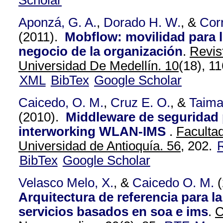
Scholar
Aponzá, G. A.
,
Dorado H. W.
, &
Corr
(2011).
Mobflow: movilidad para 
negocio de la organización
.
Revis
Universidad De Medellín. 10
(18), 11
XML
BibTex
Google Scholar
Caicedo, O. M.
,
Cruz E. O.
, &
Taima
(2010).
Middleware de seguridad 
interworking WLAN-IMS
.
Facultad
Universidad de Antioquía. 56,
202.
BibTex
Google Scholar
Velasco Melo, X.
, &
Caicedo O. M.
(
Arquitectura de referencia para la
servicios basados en soa e ims
.
C