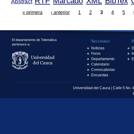
RTF
Marcado
XML
BibTex
Abstract
« primera
‹ anterior
1
2
3
4
5
Secciones
P
El departamento de Telemática
pertenece a:
Noticias
D
Foros
M
Departamento
E
Calendario
Convocatorias
Encuestas
Universidad del Cauca | Calle 5 No. 