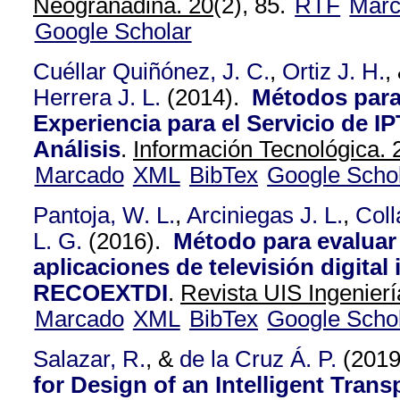
Neogranadina. 20
(2), 85.
RTF
Mar
Google Scholar
Cuéllar Quiñónez, J. C.
,
Ortiz J. H.
,
Herrera J. L.
(2014).
Métodos para
Experiencia para el Servicio de IP
Análisis
.
Información Tecnológica. 
Marcado
XML
BibTex
Google Scho
Pantoja, W. L.
,
Arciniegas J. L.
,
Coll
L. G.
(2016).
Método para evaluar 
aplicaciones de televisión digital 
RECOEXTDI
.
Revista UIS Ingenierí
Marcado
XML
BibTex
Google Scho
Salazar, R.
, &
de la Cruz Á. P.
(201
for Design of an Intelligent Trans