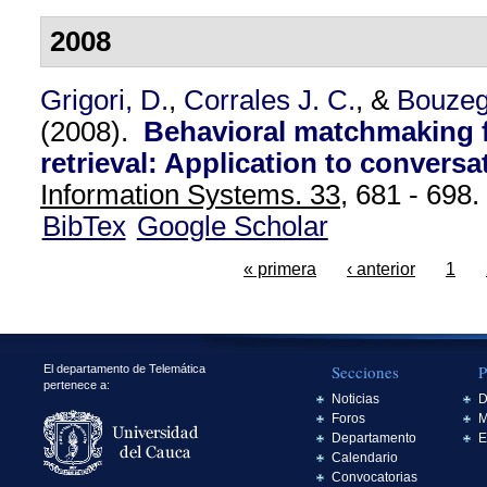
2008
Grigori, D.
,
Corrales J. C.
, &
Bouzeg
(2008).
Behavioral matchmaking f
retrieval: Application to conversa
Information Systems. 33,
681 - 698.
BibTex
Google Scholar
« primera
‹ anterior
1
Secciones
P
El departamento de Telemática
pertenece a:
Noticias
D
Foros
M
Departamento
E
Calendario
Convocatorias