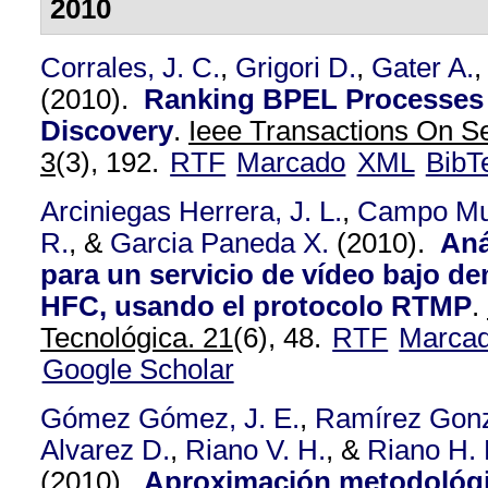
2010
Corrales, J. C.
,
Grigori D.
,
Gater A.
,
(2010).
Ranking BPEL Processes 
Discovery
.
Ieee Transactions On S
3
(3), 192.
RTF
Marcado
XML
BibT
Arciniegas Herrera, J. L.
,
Campo Mu
R.
, &
Garcia Paneda X.
(2010).
Aná
para un servicio de vídeo bajo d
HFC, usando el protocolo RTMP
.
Tecnológica. 21
(6), 48.
RTF
Marca
Google Scholar
Gómez Gómez, J. E.
,
Ramírez Gonz
Alvarez D.
,
Riano V. H.
, &
Riano H. 
(2010).
Aproximación metodológi