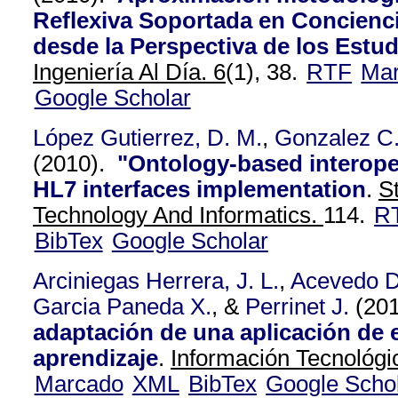
Reflexiva Soportada en Concienci
desde la Perspectiva de los Estud
Ingeniería Al Día. 6
(1), 38.
RTF
Ma
Google Scholar
López Gutierrez, D. M.
,
Gonzalez C
(2010).
"Ontology-based interoper
HL7 interfaces implementation
.
S
Technology And Informatics.
114.
R
BibTex
Google Scholar
Arciniegas Herrera, J. L.
,
Acevedo D
Garcia Paneda X.
, &
Perrinet J.
(20
adaptación de una aplicación de e
aprendizaje
.
Información Tecnológic
Marcado
XML
BibTex
Google Scho