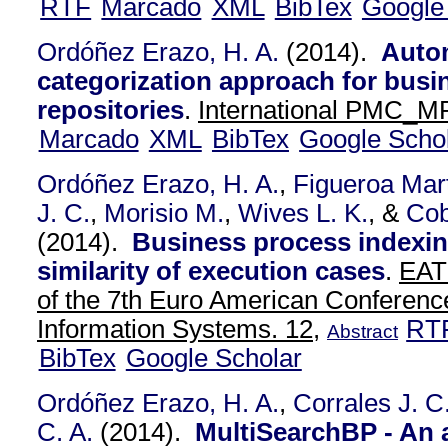
RTF
Marcado
XML
BibTex
Google
Ordóñez Erazo, H. A.
(2014).
Auto
categorization approach for busi
repositories
.
International PMC_M
Marcado
XML
BibTex
Google Scho
Ordóñez Erazo, H. A.
,
Figueroa Mart
J. C.
,
Morisio M.
,
Wives L. K.
, &
Cob
(2014).
Business process indexi
similarity of execution cases
.
EAT
of the 7th Euro American Conferenc
Information Systems. 12,
RT
Abstract
BibTex
Google Scholar
Ordóñez Erazo, H. A.
,
Corrales J. C
C. A.
(2014).
MultiSearchBP - An 