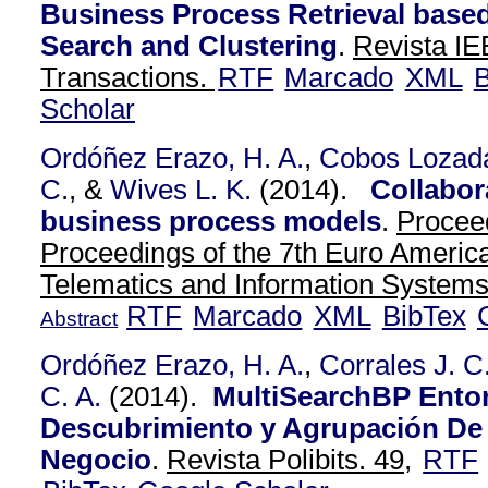
Business Process Retrieval base
Search and Clustering
.
Revista IE
Transactions.
RTF
Marcado
XML
B
Scholar
Ordóñez Erazo, H. A.
,
Cobos Lozada
C.
, &
Wives L. K.
(2014).
Collabor
business process models
.
Procee
Proceedings of the 7th Euro Americ
Telematics and Information Systems 
RTF
Marcado
XML
BibTex
Abstract
Ordóñez Erazo, H. A.
,
Corrales J. C
C. A.
(2014).
MultiSearchBP Ento
Descubrimiento y Agrupación De
Negocio
.
Revista Polibits. 49,
RTF