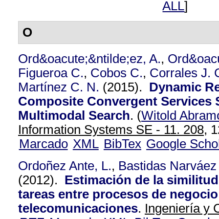
ALL
]
O
Ord&oacute;&ntilde;ez, A.
,
Ord&oacu
Figueroa C.
,
Cobos C.
,
Corrales J. 
Martínez C. N.
(2015).
Dynamic Re
Composite Convergent Services 
Multimodal Search
.
(
Witold Abram
Information Systems SE - 11. 208,
1
Marcado
XML
BibTex
Google Scho
Ordoñez Ante, L.
,
Bastidas Narváez
(2012).
Estimación de la similitu
tareas entre procesos de negocio
telecomunicaciones
.
Ingeniería y 