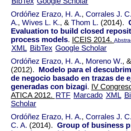
BibTex
Google Scholar
Ordóñez Erazo, H. A.
,
Corrales J. C
A.
,
Wives L. K.
, &
Thom L.
(2014).
Evaluation to build closed reposi
process models
.
ICEIS 2014.
Abstra
XML
BibTex
Google Scholar
Ordóñez Erazo, H. A.
,
Moreno W.
, 
(2012).
Modelo para el descubrim
de negocio basado en trazas de e
generadas con bizagi
.
IV Congreso
ATICA 2012.
RTF
Marcado
XML
B
Scholar
Ordóñez Erazo, H. A.
,
Corrales J. C
C. A.
(2014).
Group of business 