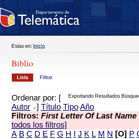
Estas en:
Inicio
Biblio
Lista
Filtrar
Ordenar por: [
Exportando Resultados Búsque
Autor
]
Título
Tipo
Año
Filtros:
First Letter Of Last Name
todos los filtros]
A
B
C
D
E
F
G
H
I
J
K
L
M
N
[O]
P