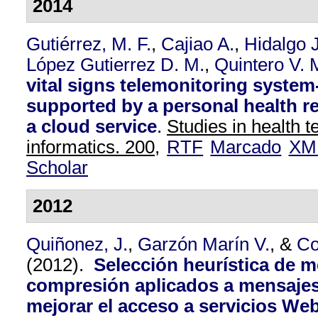
2014
Gutiérrez, M. F.
,
Cajiao A.
,
Hidalgo J
López Gutierrez D. M.
,
Quintero V. 
vital signs telemonitoring system-
supported by a personal health 
a cloud service
.
Studies in health 
informatics. 200,
RTF
Marcado
XM
Scholar
2012
Quiñonez, J.
,
Garzón Marín V.
, &
Co
(2012).
Selección heurística de 
compresión aplicados a mensaje
mejorar el acceso a servicios We