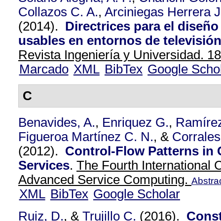
Collazos C. A.
,
Arciniegas Herrera J
(2014).
Directrices para el diseño
usables en entornos de televisión 
Revista Ingeniería y Universidad. 18
Marcado
XML
BibTex
Google Scho
C
Benavides, A.
,
Enriquez G.
,
Ramírez
Figueroa Martínez C. N.
, &
Corrales
(2012).
Control-Flow Patterns in
Services
.
The Fourth International
Advanced Service Computing.
Abstra
XML
BibTex
Google Scholar
Ruiz, D.
, &
Trujillo C.
(2016).
Const