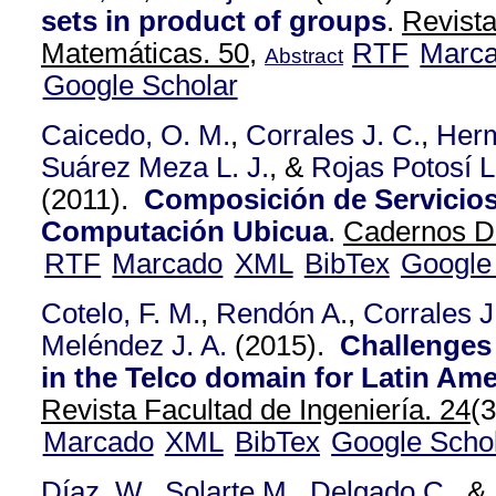
sets in product of groups
.
Revist
Matemáticas. 50,
RTF
Marc
Abstract
Google Scholar
Caicedo, O. M.
,
Corrales J. C.
,
Herm
Suárez Meza L. J.
, &
Rojas Potosí L
(2011).
Composición de Servicio
Computación Ubicua
.
Cadernos De
RTF
Marcado
XML
BibTex
Google
Cotelo, F. M.
,
Rendón A.
,
Corrales J
Meléndez J. A.
(2015).
Challenges
in the Telco domain for Latin Am
Revista Facultad de Ingeniería. 24
(
Marcado
XML
BibTex
Google Scho
Díaz, W.
,
Solarte M.
,
Delgado C.
, &