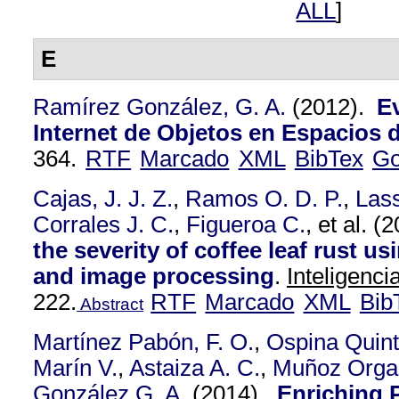
ALL
]
E
Ramírez González, G. A.
(2012).
E
Internet de Objetos en Espacios 
364.
RTF
Marcado
XML
BibTex
Go
Cajas, J. J. Z.
,
Ramos O. D. P.
,
Las
Corrales J. C.
,
Figueroa C.
, et al.
(2
the severity of coffee leaf rust u
and image processing
.
Inteligencia
222.
RTF
Marcado
XML
Bib
Abstract
Martínez Pabón, F. O.
,
Ospina Quint
Marín V.
,
Astaiza A. C.
,
Muñoz Orga
González G. A.
(2014).
Enriching 