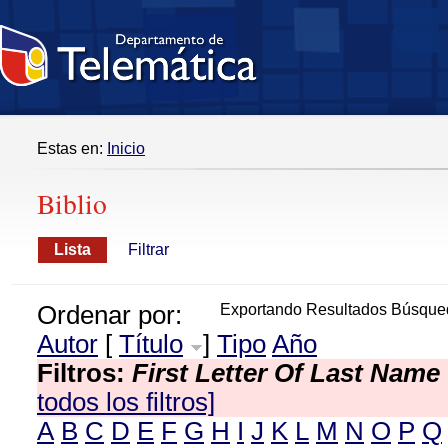
Estas en:
Inicio
Biblio
Lista
Filtrar
Ordenar por:
Exportando Resultados Búsque
Autor
[
Título
]
Tipo
Año
Filtros:
First Letter Of Last Name
todos los filtros]
A
B
C
D
E
F
G
H
I
J
K
L
M
N
O
P
Q