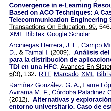
Convergence in e-Learning Resour
Based on ACO Techniques: A Cas
Telecommunication Engineering 
Transactions On Education. 99,
546
XML
BibTex
Google Scholar
Arciniegas Herrera, J. L.
,
Campo Mu
D.
, &
Taimal I.
(2009).
Análisis de
para la distribución de aplicacio
TDi en una HFC
.
Avances En Siste
6
(3), 132.
RTF
Marcado
XML
BibT
Ramírez González, G. A.
,
Lame Lópe
Avirama M. F.
,
Córdoba Paladinez C.
(2012).
Alternativas y exploració
entorno universitario. Caso de es