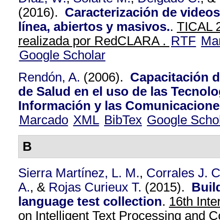
(2016).
Caracterización de videos
línea, abiertos y masivos.
.
TICAL 2
realizada por RedCLARA .
RTF
Ma
Google Scholar
Rendón, A.
(2006).
Capacitación 
de Salud en el uso de las Tecnolo
Información y las Comunicacione
Marcado
XML
BibTex
Google Scho
B
Sierra Martínez, L. M.
,
Corrales J. C
A.
, &
Rojas Curieux T.
(2015).
Buil
language test collection
.
16th Inte
on Intelligent Text Processing and 