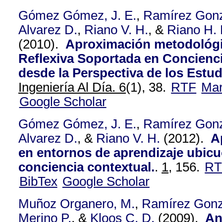
Gómez Gómez, J. E.
,
Ramírez Gonz
Alvarez D.
,
Riano V. H.
, &
Riano H. 
(2010).
Aproximación metodológi
Reflexiva Soportada en Concienci
desde la Perspectiva de los Estud
Ingeniería Al Día. 6
(1), 38.
RTF
Ma
Google Scholar
Gómez Gómez, J. E.
,
Ramírez Gonz
Alvarez D.
, &
Riano V. H.
(2012).
A
en entornos de aprendizaje ubic
conciencia contextual.
.
1,
156.
RT
BibTex
Google Scholar
Muñoz Organero, M.
,
Ramírez Gonz
Merino P.
, &
Kloos C. D.
(2009).
An