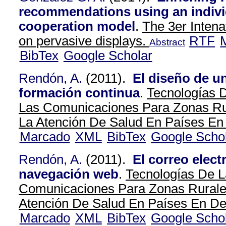
recommendations using an indivi
cooperation model
.
The 3er Inten
on pervasive displays.
RTF
Abstract
BibTex
Google Scholar
Rendón, A.
(2011).
El diseño de u
formación continua
.
Tecnologías 
Las Comunicaciones Para Zonas Rur
La Atención De Salud En Países En 
Marcado
XML
BibTex
Google Scho
Rendón, A.
(2011).
El correo elect
navegación web
.
Tecnologías De L
Comunicaciones Para Zonas Rurales
Atención De Salud En Países En Des
Marcado
XML
BibTex
Google Scho