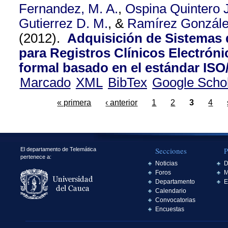
Fernandez, M. A.
,
Ospina Quintero J
Gutierrez D. M.
, &
Ramírez Gonzále
(2012).
Adquisición de Sistemas 
para Registros Clínicos Electrón
formal basado en el estándar ISO
Marcado
XML
BibTex
Google Scho
« primera
‹ anterior
1
2
3
4
Secciones
P
El departamento de Telemática
pertenece a:
Noticias
D
Foros
M
Departamento
E
Calendario
Convocatorias
Encuestas