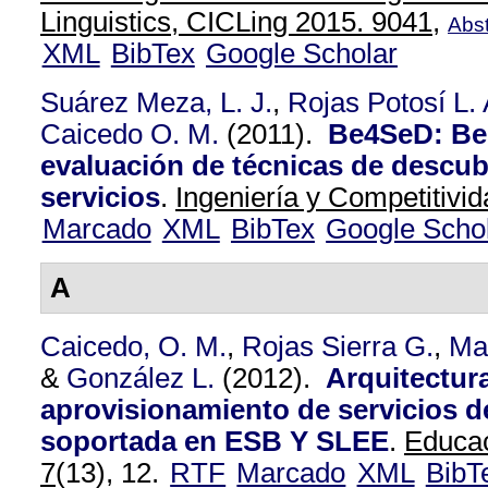
Linguistics, CICLing 2015. 9041,
Abst
XML
BibTex
Google Scholar
Suárez Meza, L. J.
,
Rojas Potosí L. 
Caicedo O. M.
(2011).
Be4SeD: Be
evaluación de técnicas de descub
servicios
.
Ingeniería y Competitivid
Marcado
XML
BibTex
Google Scho
A
Caicedo, O. M.
,
Rojas Sierra G.
,
Ma
&
González L.
(2012).
Arquitectura
aprovisionamiento de servicios d
soportada en ESB Y SLEE
.
Educac
7
(13), 12.
RTF
Marcado
XML
BibT