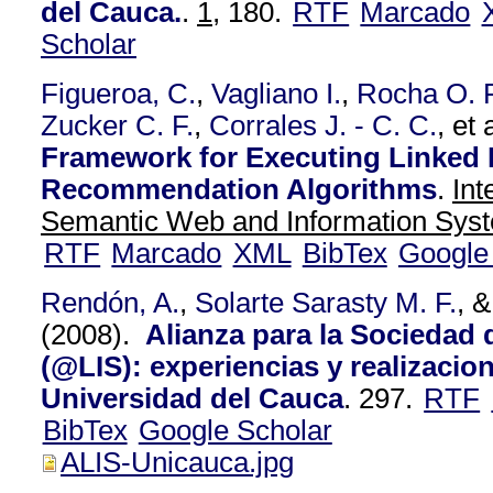
del Cauca.
.
1,
180.
RTF
Marcado
Scholar
Figueroa, C.
,
Vagliano I.
,
Rocha O. 
Zucker C. F.
,
Corrales J. - C. C.
, et 
Framework for Executing Linked
Recommendation Algorithms
.
Int
Semantic Web and Information Syst
RTF
Marcado
XML
BibTex
Google
Rendón, A.
,
Solarte Sarasty M. F.
, 
(2008).
Alianza para la Sociedad 
(@LIS): experiencias y realizacion
Universidad del Cauca
.
297.
RTF
BibTex
Google Scholar
ALIS-Unicauca.jpg