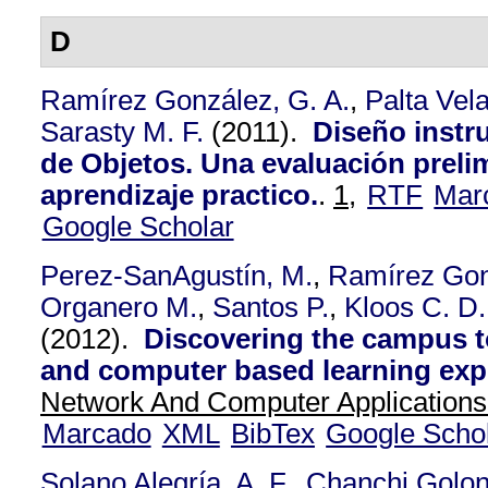
D
Ramírez González, G. A.
,
Palta Vel
Sarasty M. F.
(2011).
Diseño instru
de Objetos. Una evaluación prelim
aprendizaje practico.
.
1,
RTF
Mar
Google Scholar
Perez-SanAgustín, M.
,
Ramírez Gon
Organero M.
,
Santos P.
,
Kloos C. D.
(2012).
Discovering the campus t
and computer based learning exp
Network And Computer Applications
Marcado
XML
BibTex
Google Scho
Solano Alegría, A. F.
,
Chanchi Golon