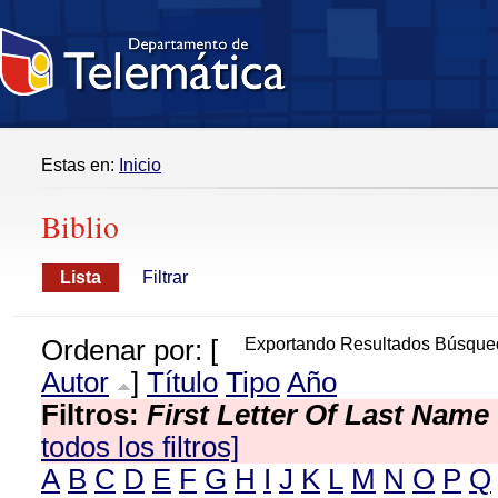
Estas en:
Inicio
Biblio
Lista
Filtrar
Ordenar por: [
Exportando Resultados Búsque
Autor
]
Título
Tipo
Año
Filtros:
First Letter Of Last Name
todos los filtros]
A
B
C
D
E
F
G
H
I
J
K
L
M
N
O
P
Q