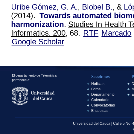
Uribe Gómez, G. A.
,
Blobel B.
, &
Ló
(2014).
Towards automated biome
harmonization
.
Studies In Health 
Informatics. 200,
68.
RTF
Marcado
Google Scholar
Secciones
P
El departamento de Telemática
pertenece a:
Noticias
D
Foros
M
Departamento
E
Calendario
Convocatorias
Encuestas
Universidad del Cauca | Calle 5 No. 