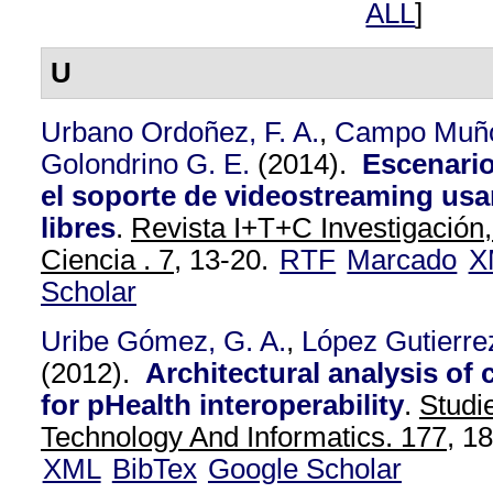
ALL
]
U
Urbano Ordoñez, F. A.
,
Campo Muño
Golondrino G. E.
(2014).
Escenario
el soporte de videostreaming us
libres
.
Revista I+T+C Investigación
Ciencia . 7,
13-20.
RTF
Marcado
X
Scholar
Uribe Gómez, G. A.
,
López Gutierre
(2012).
Architectural analysis of 
for pHealth interoperability
.
Studi
Technology And Informatics. 177,
18
XML
BibTex
Google Scholar