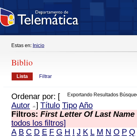
Estas en:
Inicio
Biblio
Lista
Filtrar
Ordenar por: [
Exportando Resultados Búsque
Autor
]
Título
Tipo
Año
Filtros:
First Letter Of Last Name
todos los filtros]
A
B
C
D
E
F
G
H
I
J
K
L
M
N
O
P
Q