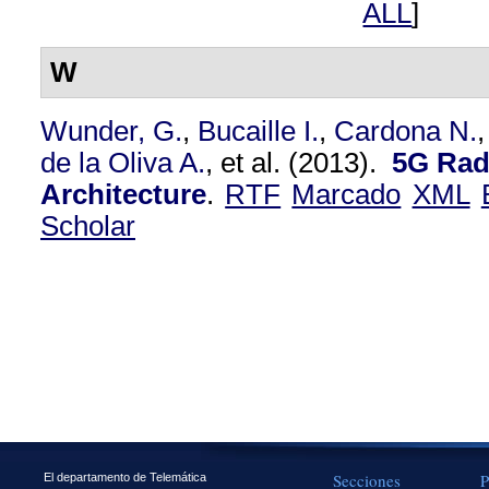
ALL
]
W
Wunder, G.
,
Bucaille I.
,
Cardona N.
de la Oliva A.
, et al.
(2013).
5G Rad
Architecture
.
RTF
Marcado
XML
Scholar
Secciones
P
El departamento de Telemática