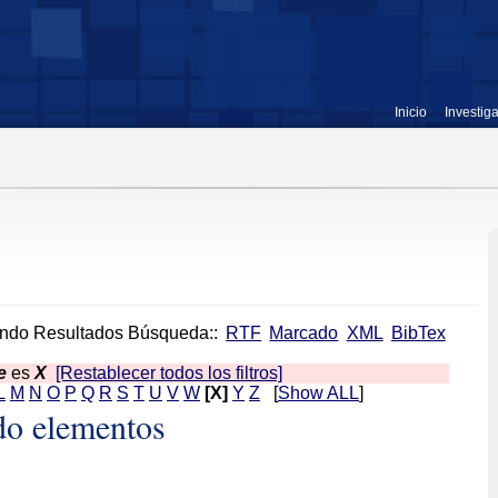
Inicio
Investig
ndo Resultados Búsqueda::
RTF
Marcado
XML
BibTex
e
es
X
[Restablecer todos los filtros]
L
M
N
O
P
Q
R
S
T
U
V
W
[X]
Y
Z
[
Show ALL
]
do elementos