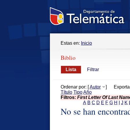
Estas en:
Inicio
Biblio
Lista
Filtrar
Ordenar por: [
Autor
]
Exporta
Título
Tipo
Año
Filtros:
First Letter Of Last Nam
A
B
C
D
E
F
G
H
I
J
K
No se han encontra