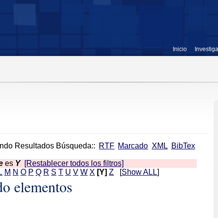
Inicio
Investig
ndo Resultados Búsqueda::
RTF
Marcado
XML
BibTex
e
es
Y
[Restablecer todos los filtros]
L
M
N
O
P
Q
R
S
T
U
V
W
X
[Y]
Z
[
Show ALL
]
do elementos