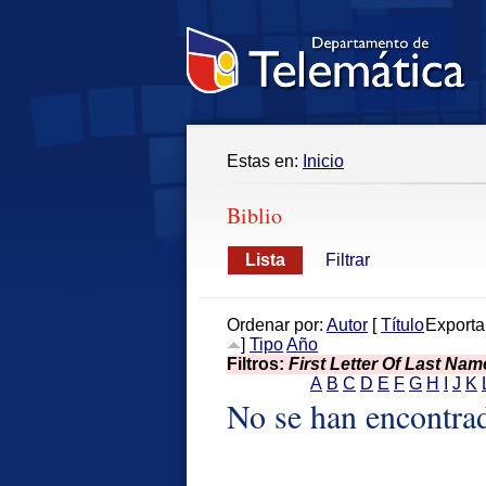
Estas en:
Inicio
Biblio
Lista
Filtrar
Ordenar por:
Autor
[
Título
Exporta
]
Tipo
Año
Filtros:
First Letter Of Last Nam
A
B
C
D
E
F
G
H
I
J
K
No se han encontra