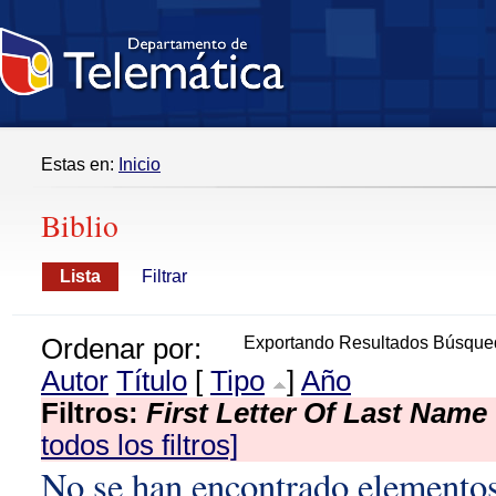
Estas en:
Inicio
Biblio
Lista
Filtrar
Ordenar por:
Exportando Resultados Búsque
Autor
Título
[
Tipo
]
Año
Filtros:
First Letter Of Last Name
todos los filtros]
No se han encontrado elemento