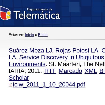
Estas en:
Inicio
»
Biblio
Suárez Meza LJ
,
Rojas Potosí LA
,
C
LA
.
Service Discovery in Ubiquitou
Environments
. St. Maarten, The Net
IARIA; 2011.
RTF
Marcado
XML
B
Scholar
iciw_2011_1_10_20044.pdf