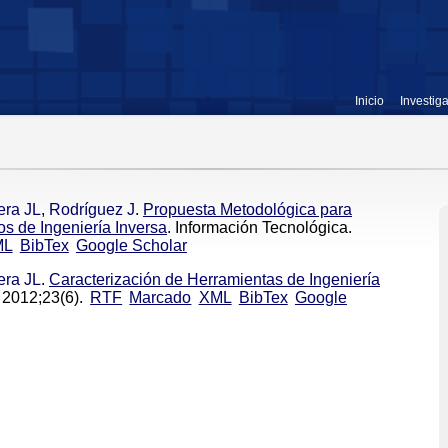
Inicio
Investig
era JL
,
Rodríguez J
.
Propuesta Metodológica para
os de Ingeniería Inversa
. Información Tecnológica.
ML
BibTex
Google Scholar
era JL
.
Caracterización de Herramientas de Ingeniería
 2012;23(6).
RTF
Marcado
XML
BibTex
Google