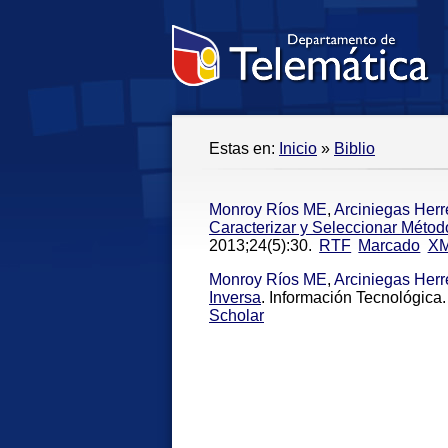
Estas en:
Inicio
»
Biblio
Monroy Ríos ME
,
Arciniegas Herr
Caracterizar y Seleccionar Métod
2013;24(5):30.
RTF
Marcado
X
Monroy Ríos ME
,
Arciniegas Herr
Inversa
. Información Tecnológica.
Scholar