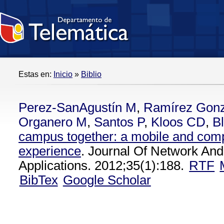
Estas en:
Inicio
»
Biblio
Perez-SanAgustín M
,
Ramírez Gon
Organero M
,
Santos P
,
Kloos CD
,
Bl
campus together: a mobile and comp
experience
. Journal Of Network An
Applications. 2012;35(1):188.
RTF
BibTex
Google Scholar